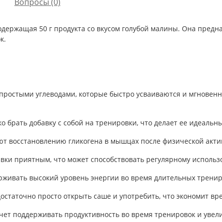
Вопросы
(0)
содержащая 50 г продукта со вкусом голубой малины. Она предн
к.
м простыми углеводами, которые быстро усваиваются и мгновен
ко брать добавку с собой на тренировки, что делает ее идеал
уют восстановлению гликогена в мышцах после физической акти
бавки приятным, что может способствовать регулярному исполь
ерживать высокий уровень энергии во время длительных тренир
достаточно просто открыть саше и употребить, что экономит вре
очет поддерживать продуктивность во время тренировок и увел