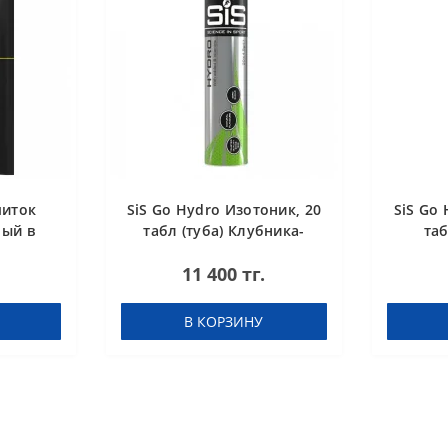
питок
SiS Go Hydro Изотоник, 20
SiS Go 
ный в
табл (туба) Клубника-
таб
бника-
Лайм
11 400 тг.
В КОРЗИНУ