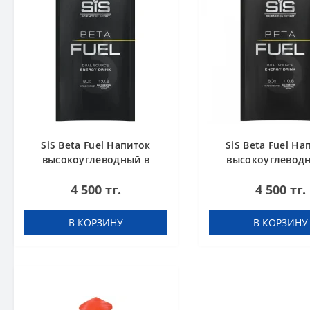
SiS Beta Fuel Напиток
SiS Beta Fuel На
высокоуглеводный в
высокоуглевод
порошке 82 г Апельсин
порошке 82 г Клу
4 500 тг.
4 500 тг.
Лайм
В КОРЗИНУ
В КОРЗИНУ