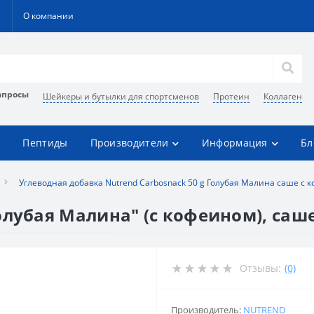
О компании
апросы
Шейкеры и бутылки для спортсменов
Протеин
Коллаген
Пептиды
Производители
Информация
Бл
Углеводная добавка Nutrend Carbosnack 50 g Голубая Малина саше с 
олубая Малина" (с кофеином), саше
Отзывы:
(0)
Производитель:
NUTREND