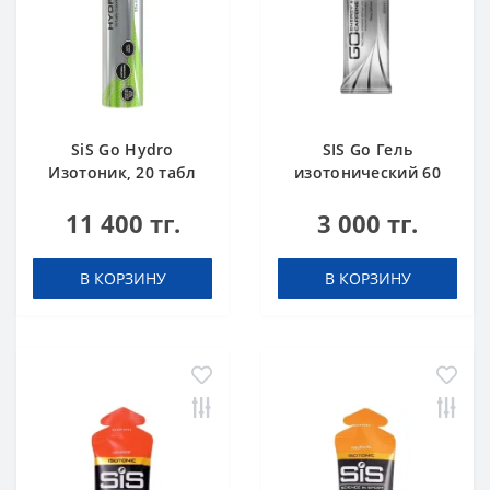
SiS Go Hydro
SIS Go Гель
Изотоник, 20 табл
изотонический 60
(туба) Лимон
мл + кофеин 75 мг
11 400 тг.
3 000 тг.
Кола
В КОРЗИНУ
В КОРЗИНУ