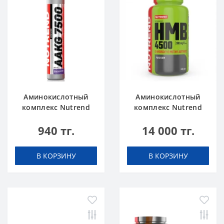
Аминокислотный
Аминокислотный
комплекс Nutrend
комплекс Nutrend
AAKG 7500
HMB 4500 100 caps
940 тг.
14 000 тг.
blackcurrant 25 ml
В КОРЗИНУ
В КОРЗИНУ