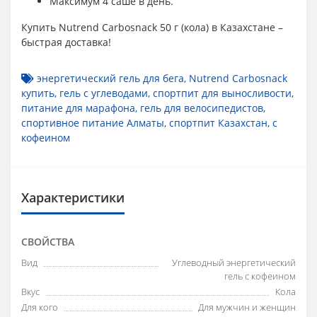
Максимум 4 саше в день.
Купить Nutrend Carbosnack 50 г (кола) в Казахстане –
быстрая доставка!
энергетический гель для бега
,
Nutrend Carbosnack
купить
,
гель с углеводами
,
спортпит для выносливости
,
питание для марафона
,
гель для велосипедистов
,
спортивное питание Алматы
,
спортпит Казахстан
,
с
кофеином
Характеристики
СВОЙСТВА
Вид
Углеводный энергетический
гель с кофеином
Вкус
Кола
Для кого
Для мужчин и женщин