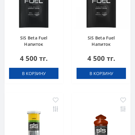
SiS Beta Fuel
SiS Beta Fuel
Напиток
Напиток
высокоуглеводный
высокоуглеводный
4 500 тг.
4 500 тг.
в порошке 82 г
в порошке 82 г
Апельсин
Клубника-Лайм
В КОРЗИНУ
В КОРЗИНУ