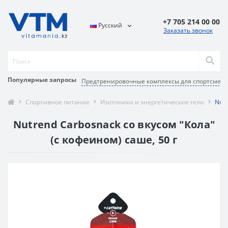
+7 705 214 00 00
Русский
Заказать звонок
Популярные запросы
Предтренировочные комплексы для спортсмен
Спортивное питание
Изотоники и энергетические гели
Nutr
Nutrend Carbosnack со вкусом "Кола"
(с кофеином) саше, 50 г