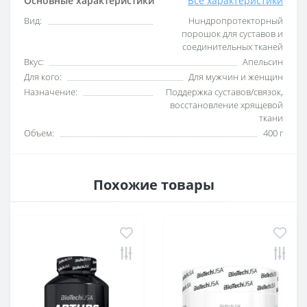
Основные характеристики
Все характеристики
Вид:
Huндропротекторный
порошок для суставов и
соединительных тканей
Вкус:
Апельсин
Для кого:
Для мужчин и женщин
Назначение:
Поддержка суставов/связок,
восстановление хрящевой
ткани
Объем:
400 г
Похожие товары