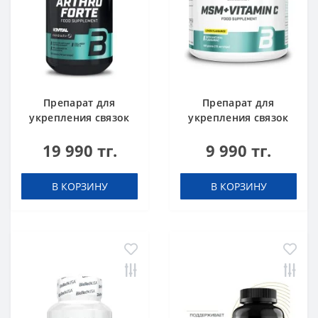
Препарат для
Препарат для
укрепления связок
укрепления связок
и суставов BioTech
и суставов BioTech
19 990 тг.
9 990 тг.
USA Arthro Forte 120
USA MSM + Vitamin C
таблеток
150 грамм
В КОРЗИНУ
В КОРЗИНУ