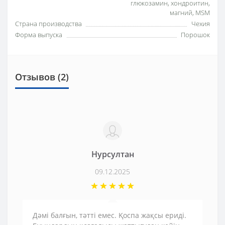
глюкозамин, хондроитин,
магний, MSM
Страна производства
Чехия
Форма выпуска
Порошок
Отзывов (2)
Нурсултан
09.12.2025
Дәмі балғын, тәтті емес. Қоспа жақсы ериді.