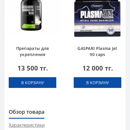
Препараты для
GASPARI Plasma Jet
укрепления
90 caps
суставов и связок
13 500 тг.
12 000 тг.
Maxler Glucosamine
Chondroitin MSM 90
tabs black
В КОРЗИНУ
В КОРЗИНУ
Обзор товара
Характеристики