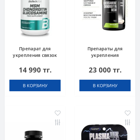
Препарат для
Препараты для
укрепления связок
укрепления
и суставов BioTech
суставов и связок
14 990 тг.
23 000 тг.
USA MSM
Maxler Glucosamine
Chondroitin
Chondroitin MSM
Glucosamine 60
180 tabs
В КОРЗИНУ
В КОРЗИНУ
таблеток