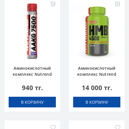
Аминокислотный
Аминокислотный
комплекс Nutrend
комплекс Nutrend
AAKG 7500
HMB 4500 100 caps
940 тг.
14 000 тг.
blackcurrant 25 ml
В КОРЗИНУ
В КОРЗИНУ