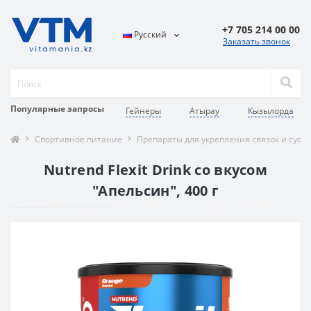
+7 705 214 00 00
Русский
Заказать звонок
Популярные запросы
Гейнеры
Атырау
Кызылорда
Спортивное питание
Препараты для укрепления связок и суст
Nutrend Flexit Drink со вкусом
"Апельсин", 400 г