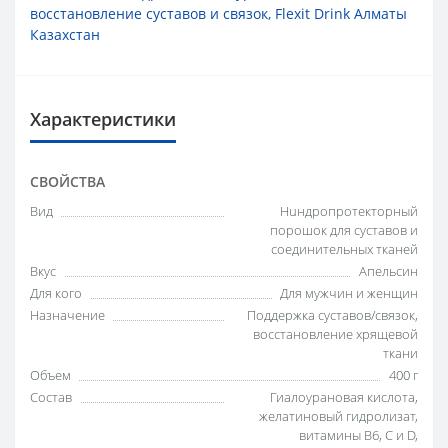
восстановление суставов и связок
,
Flexit Drink Алматы
Казахстан
Характеристики
СВОЙСТВА
Вид
Huндропротекторный
порошок для суставов и
соединительных тканей
Вкус
Апельсин
Для кого
Для мужчин и женщин
Назначение
Поддержка суставов/связок,
восстановление хрящевой
ткани
Объем
400 г
Состав
Гиалоурановая кислота,
желатиновый гидролизат,
витамины В6, С и D,