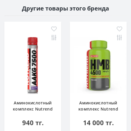
Другие товары этого бренда
Аминокислотный
Аминокислотный
комплекс Nutrend
комплекс Nutrend
AAKG 7500
HMB 4500 100 caps
940 тг.
14 000 тг.
blackcurrant 25 ml