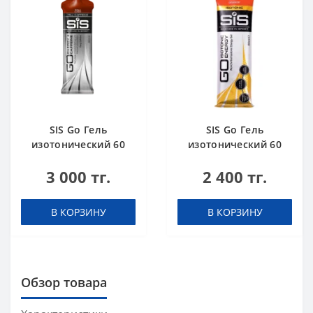
SIS Go Гель
SIS Go Гель
изотонический 60
изотонический 60
мл + кофеин 75 мг
мл Апельсин
3 000 тг.
2 400 тг.
Кола
В КОРЗИНУ
В КОРЗИНУ
Обзор товара