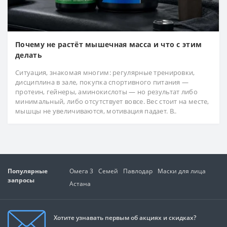
Почему не растёт мышечная масса и что с этим
делать
Ситуация, знакомая многим: регулярные тренировки,
дисциплина в зале, покупка спортивного питания —
протеин, гейнеры, аминокислоты — но результат либо
минимальный, либо отсутствует вовсе. Вес стоит на месте,
мышцы не увеличиваются, мотивация падает. В..
Популярные
Омега 3
Семей
Павлодар
Маски для лица
запросы
Астана
Хотите узнавать первым об акциях и скидках?