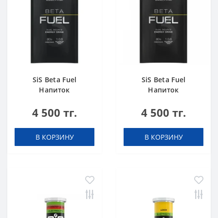
SiS Beta Fuel
SiS Beta Fuel
Напиток
Напиток
высокоуглеводный
высокоуглеводный
4 500 тг.
4 500 тг.
в порошке 82 г
в порошке 82 г
Апельсин
Клубника-Лайм
В КОРЗИНУ
В КОРЗИНУ