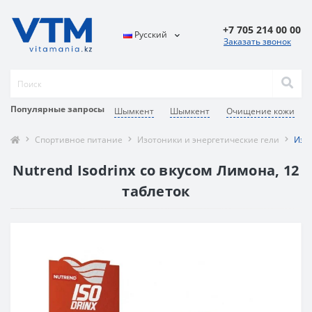
+7 705 214 00 00
Русский
Заказать звонок
Популярные запросы
Шымкент
Шымкент
Очищение кожи
Спортивное питание
Изотоники и энергетические гели
Изот
Nutrend Isodrinx со вкусом Лимона, 12
таблеток