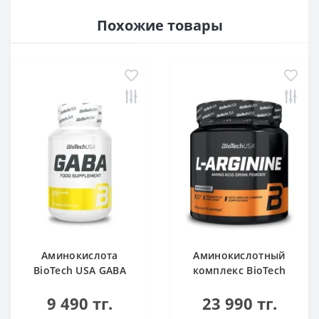
Похожие товары
Аминокислота
Аминокислотный
BioTech USA GABA
комплекс BioTech
нейтральный 60
USA L-Arginine
9 490 тг.
23 990 тг.
капсул
unflavoured 300 g