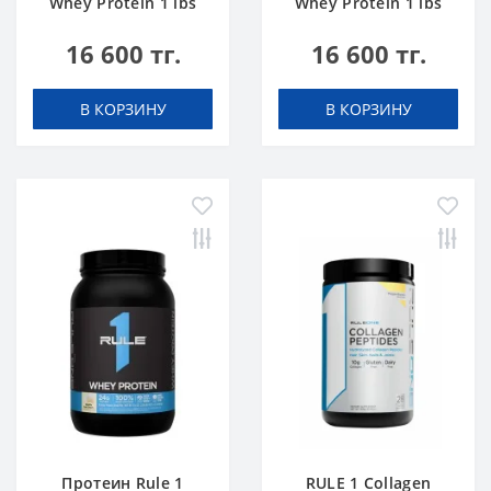
Whey Protein 1 lbs
Whey Protein 1 lbs
Ванильное
Шоколадный Торт
16 600 тг.
16 600 тг.
Мороженое
В КОРЗИНУ
В КОРЗИНУ
Протеин Rule 1
RULE 1 Collagen