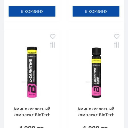
Blueberry-raspberry
20 таблеток
В КОРЗИНУ
В КОРЗИНУ
(шипучка)
Аминокислотный
Аминокислотный
комплекс BioTech
комплекс BioTech
USA L-Carnitine 500
USA L-Carnitine
mg Effervescent
ampule 3000 Lemon