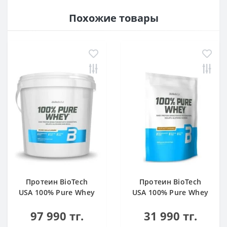
Похожие товары
Протеин BioTech
Протеин BioTech
USA 100% Pure Whey
USA 100% Pure Whey
bourbon vanilla 4000
hazelnut 1000 g
97 990 тг.
31 990 тг.
g