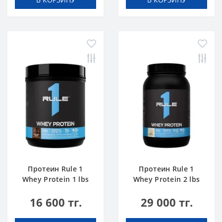
Протеин Rule 1
Протеин Rule 1
Whey Protein 1 lbs
Whey Protein 2 lbs
Шоколадный Торт
Ванильное
16 600 тг.
29 000 тг.
Мороженое