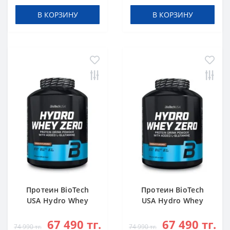
В КОРЗИНУ
В КОРЗИНУ
Протеин BioTech
Протеин BioTech
USA Hydro Whey
USA Hydro Whey
Zero chocolate 1816
Zero vanilla 1816 g
67 490 тг.
67 490 тг.
g
74 990 тг.
74 990 тг.