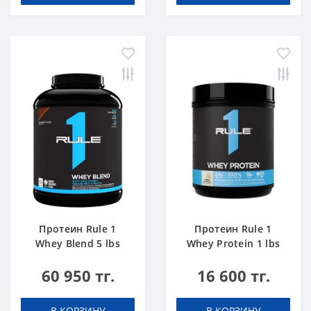
Протеин Rule 1
Протеин Rule 1
Whey Blend 5 lbs
Whey Protein 1 lbs
Шоколадный Торт
Ванильное
60 950 тг.
16 600 тг.
Мороженое
В КОРЗИНУ
В КОРЗИНУ