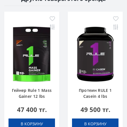
Гейнер Rule 1 Mass
Протеин RULE 1
Gainer 12 lbs
Casein 4 lbs
Шоколадный Торт
Ванильное
47 400 тг.
49 500 тг.
Мороженое
В КОРЗИНУ
В КОРЗИНУ