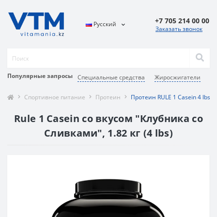
+7 705 214 00 00
Русский
Заказать звонок
Популярные запросы
Специальные средства
Жиросжигатели
С
Спортивное питание
Протеин
Протеин RULE 1 Casein 4 lbs 
Rule 1 Casein со вкусом "Клубника со
Сливками", 1.82 кг (4 lbs)