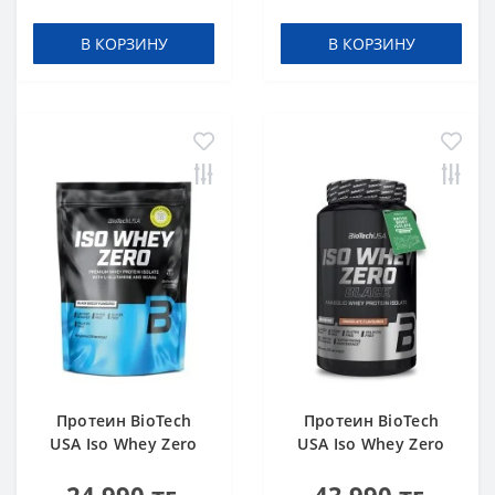
В КОРЗИНУ
В КОРЗИНУ
Протеин BioTech
Протеин BioTech
USA Iso Whey Zero
USA Iso Whey Zero
black biscuit (Oreo)
Black chocolate 908 g
454 g