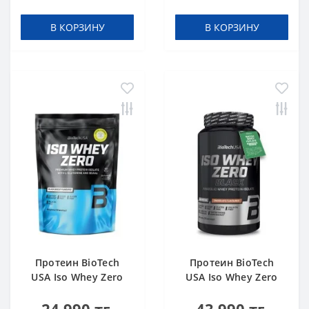
В КОРЗИНУ
В КОРЗИНУ
Протеин BioTech
Протеин BioTech
USA Iso Whey Zero
USA Iso Whey Zero
black biscuit (Oreo)
Black chocolate 908 g
454 g