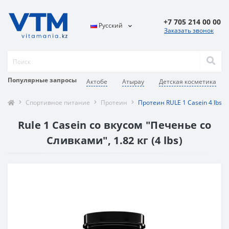
+7 705 214 00 00
Русский
Заказать звонок
Популярные запросы
Актобе
Атырау
Детская косметика
Спортивное питание
Протеин
Протеин RULE 1 Casein 4 lbs 
Rule 1 Casein со вкусом "Печенье со
Сливками", 1.82 кг (4 lbs)