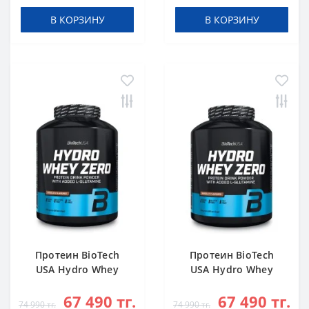
В КОРЗИНУ
В КОРЗИНУ
Протеин BioTech
Протеин BioTech
USA Hydro Whey
USA Hydro Whey
Zero chocolate 1816
Zero vanilla 1816 g
67 490 тг.
67 490 тг.
g
74 990 тг.
74 990 тг.