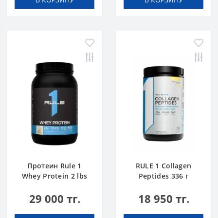
Протеин Rule 1
RULE 1 Collagen
Whey Protein 2 lbs
Peptides 336 г
Ванильное
Замороженый
29 000 тг.
18 950 тг.
Мороженое
Банан