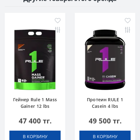
Гейнер Rule 1 Mass
Протеин RULE 1
Gainer 12 lbs
Casein 4 lbs
Шоколадный Торт
Ванильное
47 400 тг.
49 500 тг.
Мороженое
В КОРЗИНУ
В КОРЗИНУ