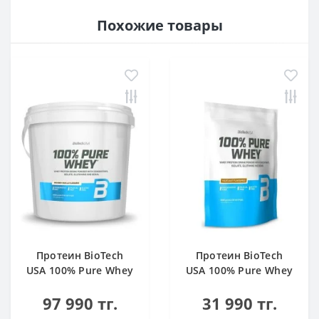
Похожие товары
Протеин BioTech
Протеин BioTech
USA 100% Pure Whey
USA 100% Pure Whey
bourbon vanilla 4000
hazelnut 1000 g
97 990 тг.
31 990 тг.
g