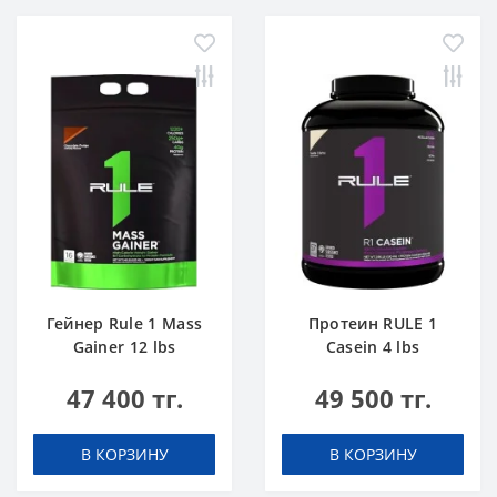
Гейнер Rule 1 Mass
Протеин RULE 1
Gainer 12 lbs
Casein 4 lbs
Шоколадный Торт
Ванильное
47 400 тг.
49 500 тг.
Мороженое
В КОРЗИНУ
В КОРЗИНУ