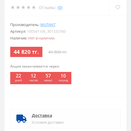
Отзывы:
(0)
Производитель:
MUTANT
Артикул:
100541106_301333760
Наличие:
Нет в наличии
44 820 тг.
49 800 тг.
Акция заканчивается через:
22
12
57
09
:
:
:
дней
часов
минут
секунд
Доставка
Условия доставки