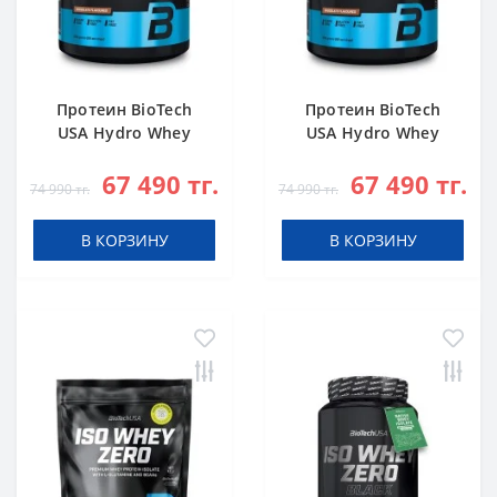
Протеин BioTech
Протеин BioTech
USA Hydro Whey
USA Hydro Whey
Zero chocolate 1816
Zero vanilla 1816 g
67 490 тг.
67 490 тг.
g
74 990 тг.
74 990 тг.
В КОРЗИНУ
В КОРЗИНУ