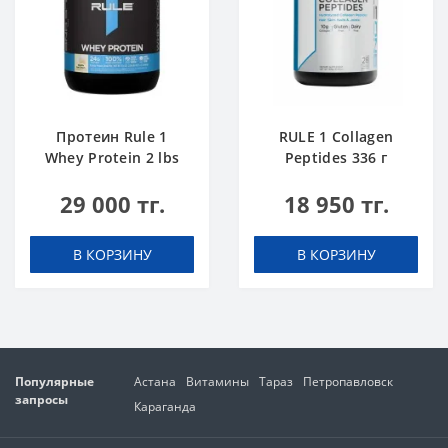
Протеин Rule 1
RULE 1 Collagen
Whey Protein 2 lbs
Peptides 336 г
Ванильное
Замороженый
29 000 тг.
18 950 тг.
Мороженое
Банан
В КОРЗИНУ
В КОРЗИНУ
Популярные
Астана
Витамины
Тараз
Петропавловск
запросы
Караганда