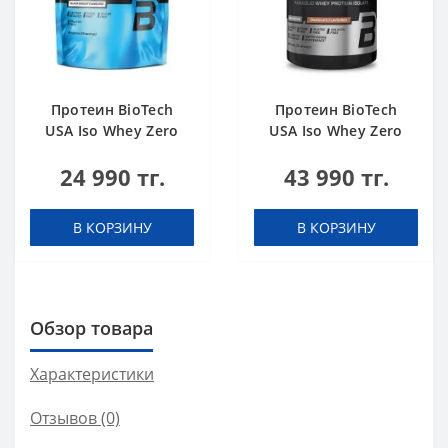
Протеин BioTech
Протеин BioTech
USA Iso Whey Zero
USA Iso Whey Zero
black biscuit (Oreo)
Black chocolate 908 g
24 990 тг.
43 990 тг.
454 g
В КОРЗИНУ
В КОРЗИНУ
Обзор товара
Характеристики
Отзывов (0)