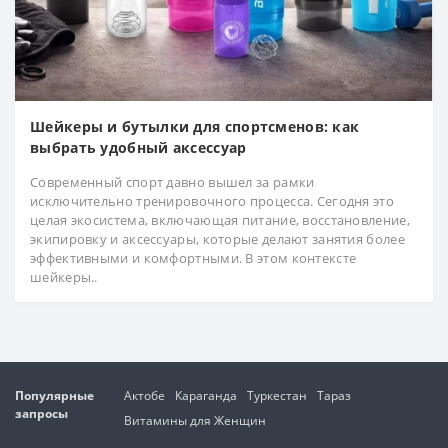
Шейкеры и бутылки для спортсменов: как
выбрать удобный аксессуар
Современный спорт давно вышел за рамки
исключительно тренировочного процесса. Сегодня это
целая экосистема, включающая питание, восстановление,
экипировку и аксессуары, которые делают занятия более
эффективными и комфортными. В этом контексте
шейкеры..
Популярные
Актобе
Караганда
Туркестан
Тараз
запросы
Витамины для Женщин