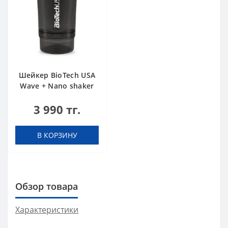
Шейкер BioTech USA
Wave + Nano shaker
300 мл (+150 мл)
3 990 тг.
черный
В КОРЗИНУ
Обзор товара
Характеристики