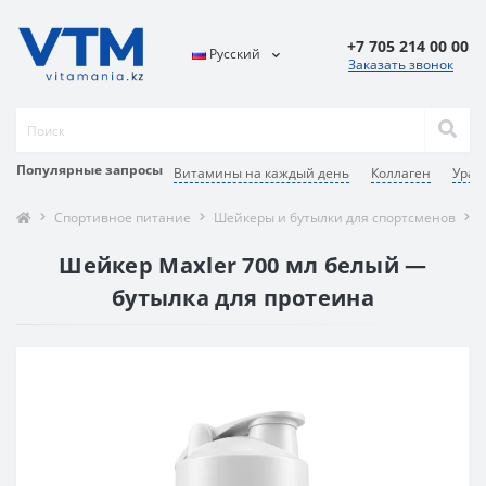
+7 705 214 00 00
Русский
Заказать звонок
Популярные запросы
Витамины на каждый день
Коллаген
Урал
Спортивное питание
Шейкеры и бутылки для спортсменов
Ш
Шейкер Maxler 700 мл белый —
бутылка для протеина