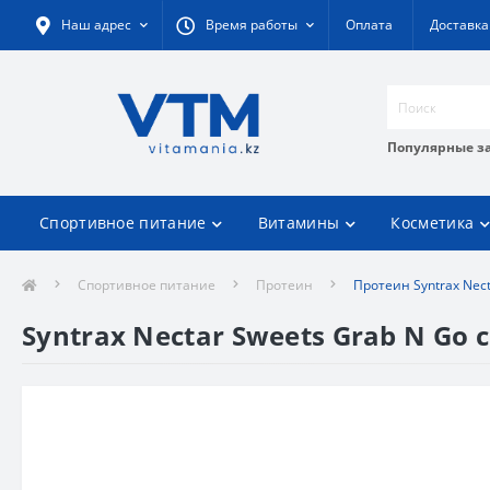
Наш адрес
Время работы
Оплата
Доставка
Популярные з
Спортивное питание
Витамины
Косметика
Спортивное питание
Протеин
Протеин Syntrax Nec
Syntrax Nectar Sweets Grab N Go 