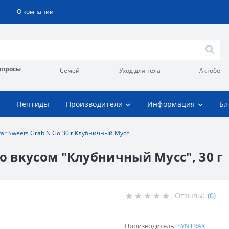
О компании
апросы
Семей
Уход для тела
Актобе
Пептиды
Производители
Информация
Бл
tar Sweets Grab N Go 30 г Клубничный Мусс
со вкусом "Клубничный Мусс", 30 г
Отзывы:
(0)
Производитель:
SYNTRAX