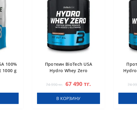
SA 100%
Протеин BioTech USA
Прот
 1000 g
Hydro Whey Zero
Hydro
chocolate 1816 g
67 490 тг.
74 990 тг.
74 99
В КОРЗИНУ