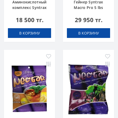
Аминокислотный
Гейнер Syntrax
комплекс Syntrax
Macro Pro 5 lbs
Super GLU 500 г
Печенье со
18 500 тг.
29 950 тг.
Сливками 2,3 кг
В КОРЗИНУ
В КОРЗИНУ