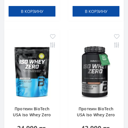
В КОРЗИНУ
В КОРЗИНУ
Протеин BioTech
Протеин BioTech
USA Iso Whey Zero
USA Iso Whey Zero
black biscuit (Oreo)
Black chocolate 908 g
454 g