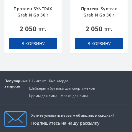
Протеин SYNTRAX
Протеин Syntrax
Grab N Go 30 г
Grab N Go 30 г
Карибский Кулер
Клубника-Киви
2 050 тг.
2 050 тг.
В КОРЗИНУ
В КОРЗИНУ
Популярные
Шымкент
Кызылорда
запросы
Шейкеры и бутылки для спортсменов
Кремы для лица
Маски для лица
Хотите узнавать первым об акциях и скидках?
Подпишитесь на нашу рассылку