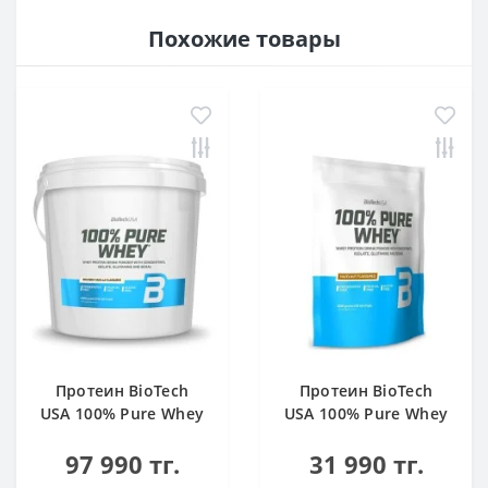
Похожие товары
Протеин BioTech
Протеин BioTech
USA 100% Pure Whey
USA 100% Pure Whey
bourbon vanilla 4000
hazelnut 1000 g
97 990 тг.
31 990 тг.
g