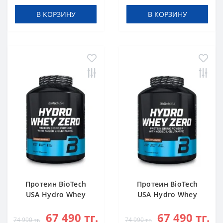
В КОРЗИНУ
В КОРЗИНУ
Протеин BioTech
Протеин BioTech
USA Hydro Whey
USA Hydro Whey
Zero chocolate 1816
Zero vanilla 1816 g
67 490 тг.
67 490 тг.
g
74 990 тг.
74 990 тг.