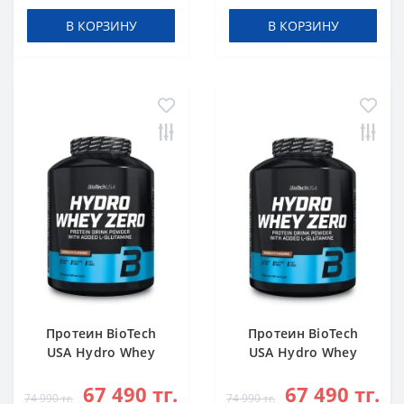
В КОРЗИНУ
В КОРЗИНУ
Протеин BioTech
Протеин BioTech
USA Hydro Whey
USA Hydro Whey
Zero chocolate 1816
Zero vanilla 1816 g
67 490 тг.
67 490 тг.
g
74 990 тг.
74 990 тг.