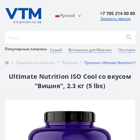
+7 705 214 00 00
Русский
Заказать звонок
Популярные запросы
Семей
Витамины для Мужчин
Посттренир
Спортивное питание
Протеин
Протеин Ultimate Nutrition ISO
Ultimate Nutrition ISO Cool со вкусом
"Вишня", 2.3 кг (5 lbs)