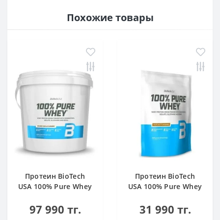
Похожие товары
Протеин BioTech
Протеин BioTech
USA 100% Pure Whey
USA 100% Pure Whey
bourbon vanilla 4000
hazelnut 1000 g
97 990 тг.
31 990 тг.
g