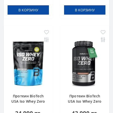
В КОРЗИНУ
В КОРЗИНУ
Протеин BioTech
Протеин BioTech
USA Iso Whey Zero
USA Iso Whey Zero
black biscuit (Oreo)
Black chocolate 908 g
454 g