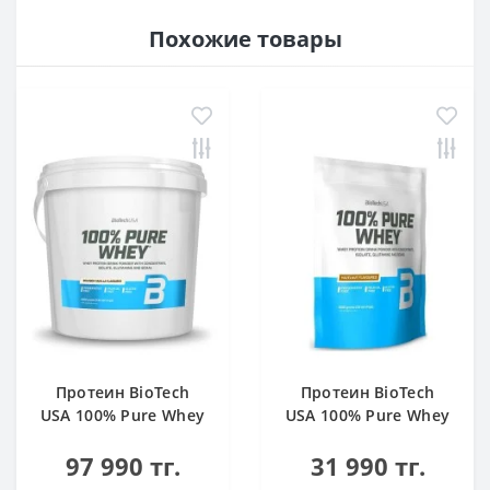
Похожие товары
Протеин BioTech
Протеин BioTech
USA 100% Pure Whey
USA 100% Pure Whey
bourbon vanilla 4000
hazelnut 1000 g
97 990 тг.
31 990 тг.
g