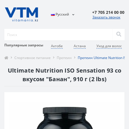
+7 705 214 00 00
Русский
Заказать звонок
Популярные запросы
Актобе
Астана
Уход для волос
Спортивное питание
Протеин
Протеин Ultimate Nutrition ISO
Ultimate Nutrition ISO Sensation 93 со
вкусом "Банан", 910 г (2 lbs)