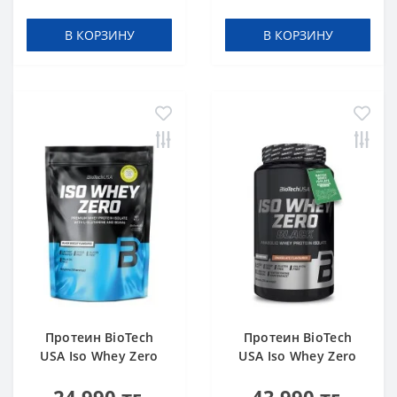
В КОРЗИНУ
В КОРЗИНУ
Протеин BioTech
Протеин BioTech
USA Iso Whey Zero
USA Iso Whey Zero
black biscuit (Oreo)
Black chocolate 908 g
454 g