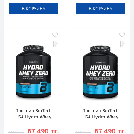
В КОРЗИНУ
В КОРЗИНУ
Протеин BioTech
Протеин BioTech
USA Hydro Whey
USA Hydro Whey
Zero chocolate 1816
Zero vanilla 1816 g
67 490 тг.
67 490 тг.
g
74 990 тг.
74 990 тг.