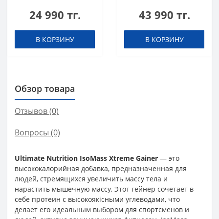
black biscuit (Oreo)
Black chocolate 908 g
24 990 тг.
43 990 тг.
454 g
В КОРЗИНУ
В КОРЗИНУ
Обзор товара
Отзывов (0)
Вопросы
(0)
Ultimate Nutrition IsoMass Xtreme Gainer
— это
высококалорийная добавка, предназначенная для
людей, стремящихся увеличить массу тела и
нарастить мышечную массу. Этот гейнер сочетает в
себе протеин с высокоякісными углеводами, что
делает его идеальным выбором для спортсменов и