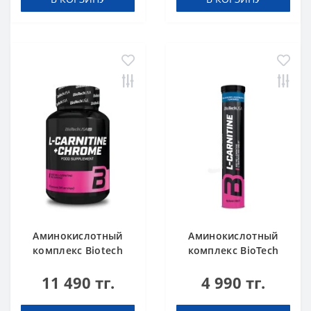
Аминокислотный
Аминокислотный
комплекс Biotech
комплекс BioTech
USA L-Carnitine +
USA L-Carnitine 500
11 490 тг.
4 990 тг.
Chrome 60 таблеток
mg Effervescent
Blueberry-raspberry
20 таблеток