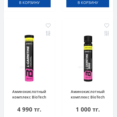
В КОРЗИНУ
В КОРЗИНУ
(шипучка)
Аминокислотный
Аминокислотный
комплекс BioTech
комплекс BioTech
USA L-Carnitine 500
USA L-Carnitine
4 990 тг.
1 000 тг.
mg Effervescent
ampule 3000 Lemon
Lemon-lime 20
25 ml шот