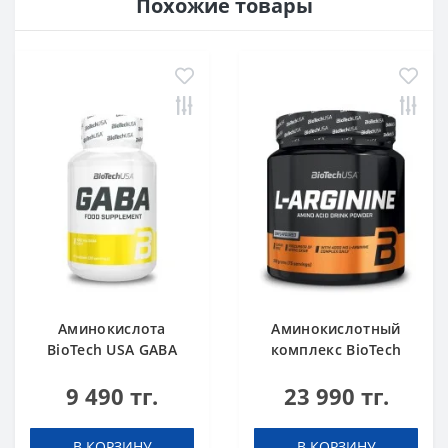
Похожие товары
Аминокислота
Аминокислотный
BioTech USA GABA
комплекс BioTech
нейтральный 60
USA L-Arginine
9 490 тг.
23 990 тг.
капсул
unflavoured 300 g
В КОРЗИНУ
В КОРЗИНУ