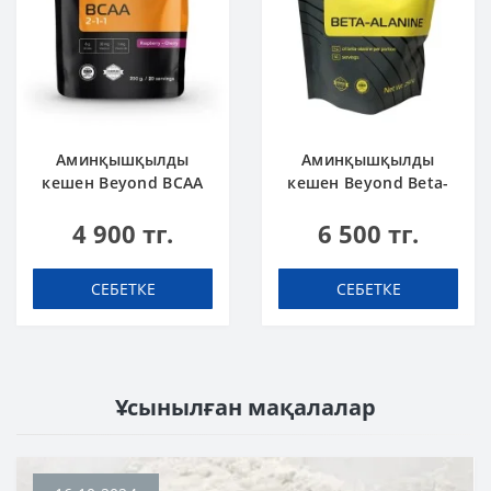
Аминқышқылды
Аминқышқылды
кешен Beyond BCAA
кешен Beyond Beta-
Малина-вишня 200 г
Alanine 250 г
4 900 тг.
6 500 тг.
СЕБЕТКЕ
СЕБЕТКЕ
Ұсынылған мақалалар