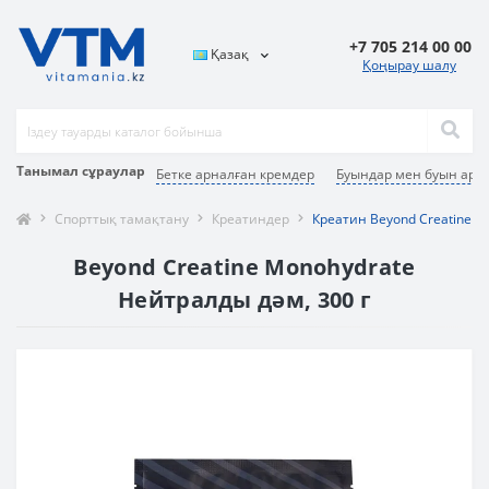
+7 705 214 00 00
Қазақ
Қоңырау шалу
Танымал сұраулар
Бетке арналған кремдер
Буындар мен буын ара
Спорттық тамақтану
Креатиндер
Креатин Beyond Creatine M
Beyond Creatine Monohydrate
Нейтралды дәм, 300 г