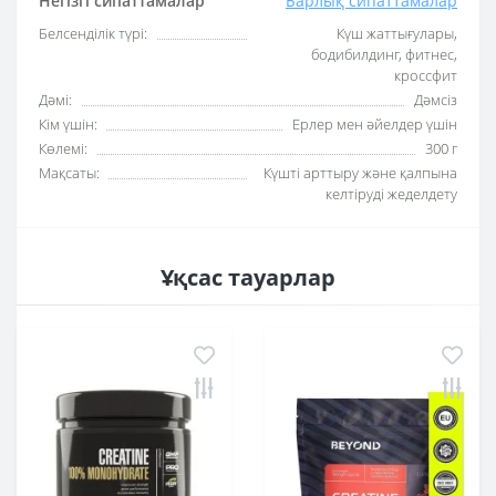
Негізгі сипаттамалар
Барлық сипаттамалар
Белсенділік түрі:
Күш жаттығулары,
бодибилдинг, фитнес,
кроссфит
Дәмі:
Дәмсіз
Кім үшін:
Ерлер мен әйелдер үшін
Көлемі:
300 г
Мақсаты:
Күшті арттыру және қалпына
келтіруді жеделдету
Ұқсас тауарлар