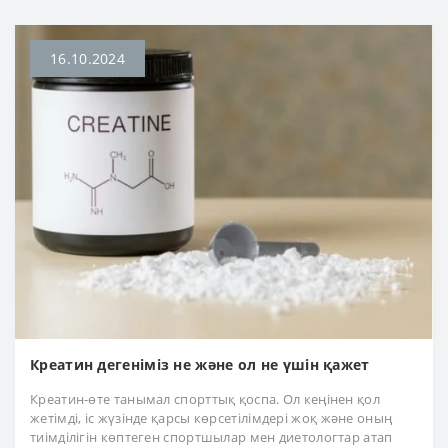
16.10.2024
Креатин дегеніміз не және ол не үшін қажет
Креатин-өте танымал спорттық қоспа. Ол кеңінен қол
жетімді, іс жүзінде қарсы көрсетілімдері жоқ және оның
тиімділігін көптеген спортшылар мен диетологтар атап