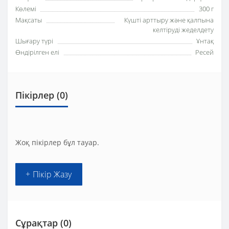
Көлемі
300 г
Мақсаты
Күшті арттыру және қалпына
келтіруді жеделдету
Шығару түрі
Ұнтақ
Өндірілген елі
Ресей
Пікірлер (0)
Жоқ пікірлер бұл тауар.
+ Пікір Жазу
Сұрақтар
(0)