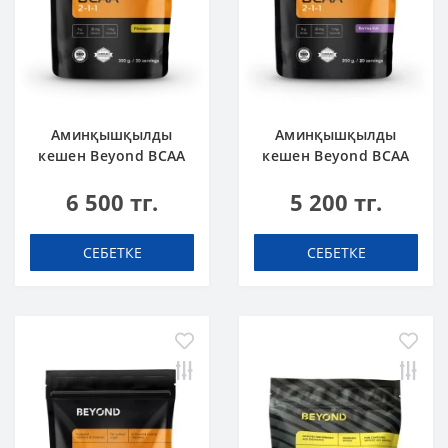
Аминқышқылды
Аминқышқылды
кешен Beyond BCAA
кешен Beyond BCAA
Ананас 300 г
Жидек Қоспасы 200
6 500 тг.
5 200 тг.
г
СЕБЕТКЕ
СЕБЕТКЕ