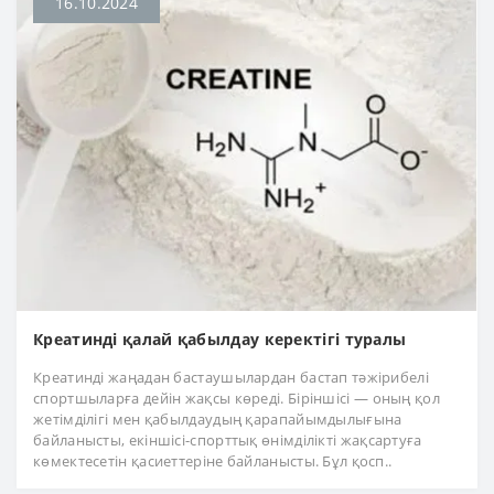
16.10.2024
Креатинді қалай қабылдау керектігі туралы
Креатинді жаңадан бастаушылардан бастап тәжірибелі
спортшыларға дейін жақсы көреді. Біріншісі — оның қол
жетімділігі мен қабылдаудың қарапайымдылығына
байланысты, екіншісі-спорттық өнімділікті жақсартуға
көмектесетін қасиеттеріне байланысты. Бұл қосп..