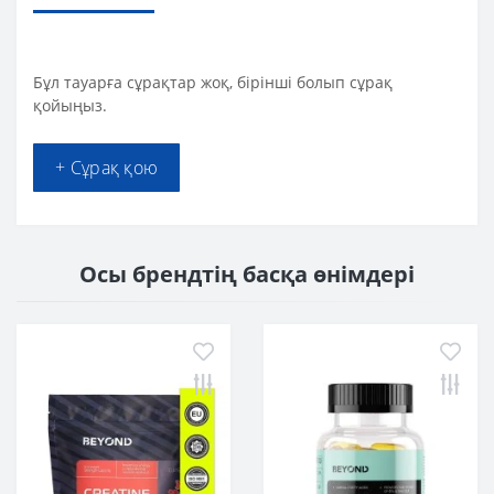
Бұл тауарға сұрақтар жоқ, бірінші болып сұрақ
қойыңыз.
+ Сұрақ қою
Осы брендтің басқа өнімдері