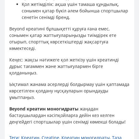
Қол жетімділік: ақша үшін тамаша құндылық,
сонымен қатар бүкіл әлем бойынша спортшылар
сенетін сенімді бренд.
Beyond креатині бұлшықетті құруға ғана емес,
сонымен қатар жаттығуларыңызды тиімдірек ете
отырып, спорттық көрсеткіштерді жақсартуға
көмектеседі.
Кеңес: жақсы нәтижеге қол жеткізу үшін креатинді
дұрыс тағаммен және жаттығулармен бірге
қолданыңыз.
Ықтимал жанама әсерлерді болдырмау үшін қаптамада
көрсетілген қолдану нұсқауларын орындауды
ұмытпаңыз.
Beyond креатин моногидраты
жаңадан
бастаушылардан кәсіпқойларға дейін кез келген
деңгейдегі спортшылар үшін сенімді көмекші болады!
Теги:
Креатин
,
Creatine
,
Креатин моногидраты
,
Таза