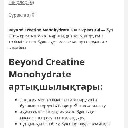
Пікірлер (0)
Сұрақтар
(0)
Beyond Creatine Monohydrate 300 г креатині
— бұл
100% креатин моногидраты, ұнтақ түрінде, күш,
төзімділік пен бұлшықет массасын арттыруға өте
ыңғайлы.
Beyond Creatine
Monohydrate
артықшылықтары:
Энергия мен төзімділікті арттыру үшін
бұлшықеттердегі АТФ деңгейін жоғарылату.
Ақуыз синтезін сақтау және бұлшықет
массасының өсуін ынталандыру.
Сүт қышқылын басу, бұл шаршауды азайтады