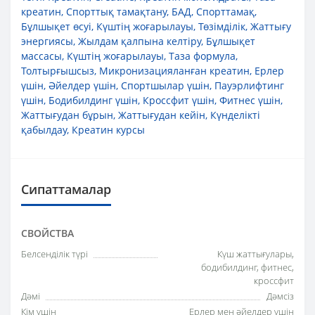
креатин
,
Спорттық тамақтану
,
БАД
,
Спорттамақ
,
Бұлшықет өсуі
,
Күштің жоғарылауы
,
Төзімділік
,
Жаттығу
энергиясы
,
Жылдам қалпына келтіру
,
Бұлшықет
массасы
,
Күштің жоғарылауы
,
Таза формула
,
Толтырғышсыз
,
Микронизацияланған креатин
,
Ерлер
үшін
,
Әйелдер үшін
,
Спортшылар үшін
,
Пауэрлифтинг
үшін
,
Бодибилдинг үшін
,
Кроссфит үшін
,
Фитнес үшін
,
Жаттығудан бұрын
,
Жаттығудан кейін
,
Күнделікті
қабылдау
,
Креатин курсы
Сипаттамалар
СВОЙСТВА
Белсенділік түрі
Күш жаттығулары,
бодибилдинг, фитнес,
кроссфит
Дәмі
Дәмсіз
Кім үшін
Ерлер мен әйелдер үшін