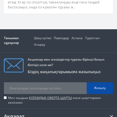
өтеді. Егер сіз спорттық тамақтануды енді ғана таңдай
бастасаңыз, онда сіз креатин туралы ж..
Танымал
Шаш күтімі
Павлодар
Астана
Түркістан
сұраулар
Атырау
Акциялар мен жеңілдіктер туралы бірінші болып
білгіңіз келе ме?
Біздің жаңалықтарымызға жазылыңыз
Жазылу
Мен оқыдым
ҚОҒАМДЫҚ ОФЕРТА ШАРТЫ
және шарттармен
келісемін
Ақпарат