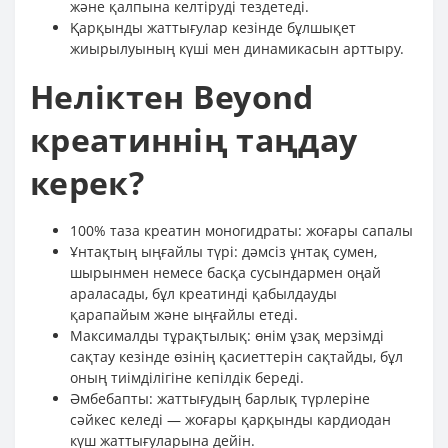
және қалпына келтіруді тездетеді.
Қарқынды жаттығулар кезінде бұлшықет
жиырылуының күші мен динамикасын арттыру.
Неліктен Beyond
креатиннің таңдау
керек?
100% таза креатин моногидраты: жоғары сапалы
Ұнтақтың ыңғайлы түрі: дәмсіз ұнтақ сумен,
шырынмен немесе басқа сусындармен оңай
араласады, бұл креатинді қабылдауды
қарапайым және ыңғайлы етеді.
Максималды тұрақтылық: өнім ұзақ мерзімді
сақтау кезінде өзінің қасиеттерін сақтайды, бұл
оның тиімділігіне кепілдік береді.
Әмбебапты: жаттығудың барлық түрлеріне
сәйкес келеді — жоғары қарқынды кардиодан
күш жаттығуларына дейін.