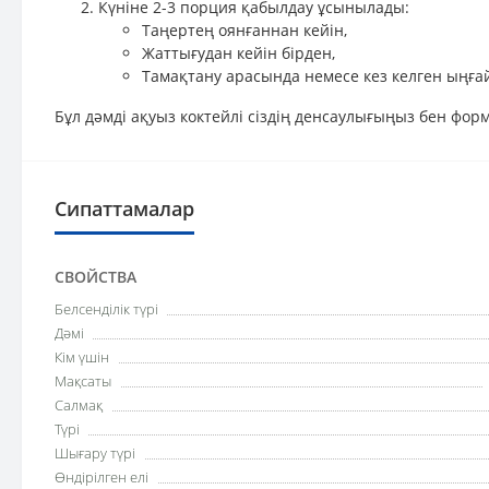
Күніне 2-3 порция қабылдау ұсынылады:
Таңертең оянғаннан кейін,
Жаттығудан кейін бірден,
Тамақтану арасында немесе кез келген ыңға
Бұл дәмді ақуыз коктейлі сіздің денсаулығыңыз бен форм
Сипаттамалар
СВОЙСТВА
Белсенділік түрі
Дәмі
Кім үшін
Мақсаты
Салмақ
Түрі
Шығару түрі
Өндірілген елі