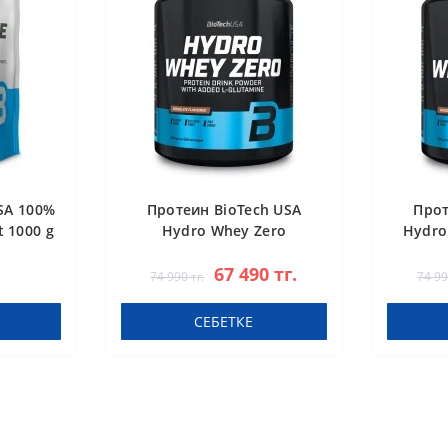
SA 100%
Протеин BioTech USA
Прот
 1000 g
Hydro Whey Zero
Hydro
chocolate 1816 g
67 490 тг.
74 990 тг.
74 99
СЕБЕТКЕ