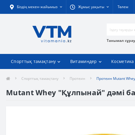
Біздің мекен-жайымыз
Жұмыс уақыты
Төлем
Танымал сұра
Спорттық тамақтану
Витаминдер
Косметика
Спорттық тамақтану
Протеин
Протеин Mutant Whey
Mutant Whey "Құлпынай" дәмі бар,