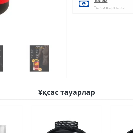
Төлем
Төлем шарттары
Ұқсас тауарлар