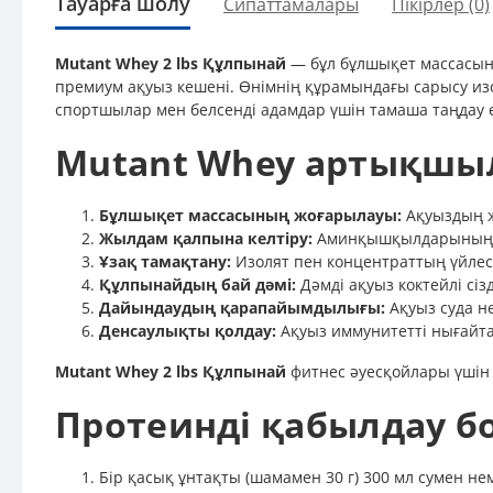
Тауарға шолу
Сипаттамалары
Пікірлер (0)
Mutant Whey 2 lbs Құлпынай
— бұл бұлшықет массасын қ
премиум ақуыз кешені. Өнімнің құрамындағы сарысу из
спортшылар мен белсенді адамдар үшін тамаша таңдау е
Mutant Whey артықшы
Бұлшықет массасының жоғарылауы:
Ақуыздың ж
Жылдам қалпына келтіру:
Аминқышқылдарының кеш
Ұзақ тамақтану:
Изолят пен концентраттың үйлесім
Құлпынайдың бай дәмі:
Дәмді ақуыз коктейлі сі
Дайындаудың қарапайымдылығы:
Ақуыз суда не
Денсаулықты қолдау:
Ақуыз иммунитетті нығайта
Mutant Whey 2 lbs Құлпынай
фитнес әуесқойлары үшін д
Протеинді қабылдау б
Бір қасық ұнтақты (шамамен 30 г) 300 мл сумен н