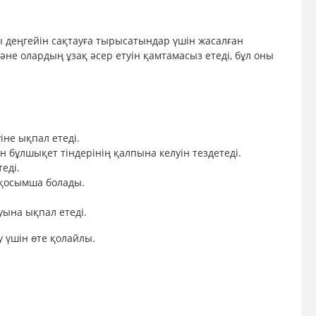
ры деңгейін сақтауға тырысатындар үшін жасалған
е олардың ұзақ әсер етуін қамтамасыз етеді, бұл оны
не ықпал етеді.
бұлшықет тіндерінің қалпына келуін тездетеді.
еді.
 қосымша болады.
уына ықпал етеді.
у үшін өте қолайлы.