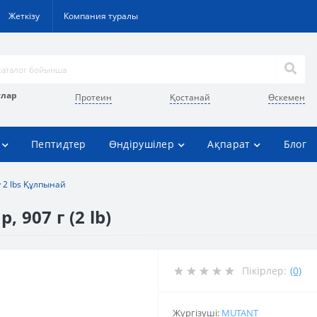
Жеткізу
Компания туралы
улар
Протеин
Қостанай
Өскемен
Пептидтер
Өндірушілер
Ақпарат
Блог
 2 lbs Құлпынай
 907 г (2 lb)
Пікірлер:
(0)
Жүргізуші:
MUTANT