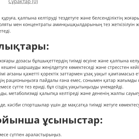
Сұрақтар
(0)
ұруға, қалпына келтіруді тездетуге және белсенділіктің жоға
оляты мен концентраты аминқышқылдарының тез жеткізілуін жән
теді.
лықтары:
оғары дозасы бұлшықеттердің тиімді өсуіне және қалпына келуі
ені шаршауды жеңілдетуге көмектеседі және стресстен кейін 
і ағзаны қажетті қоректік заттармен ұзақ уақыт қамтамасыз ет
здің рационыңызға пайдалы ғана емес, сонымен қатар жағымды
месе сүтте тез ериді, бұл сіздің уақытыңызды үнемдейді.
ды, метаболизмді қалыпқа келтіреді және дененің жалпы сауығ
е, кәсіби спортшылар үшін де мақсатқа тиімді жетуге көмектес
ойынша ұсыныстар:
емесе сүтпен араластырыңыз.