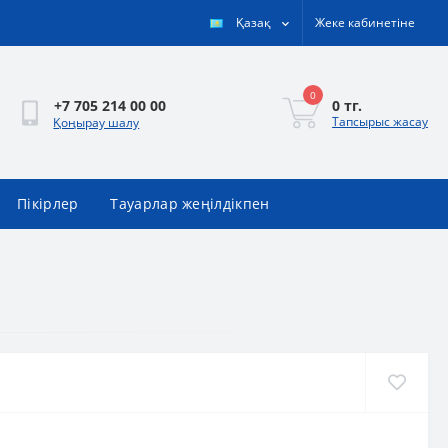
Қазақ
Жеке кабинетіне
0
0 тг.
+7 705 214 00 00
Тапсырыс жасау
Қоңырау шалу
Пікірлер
Тауарлар жеңілдікпен