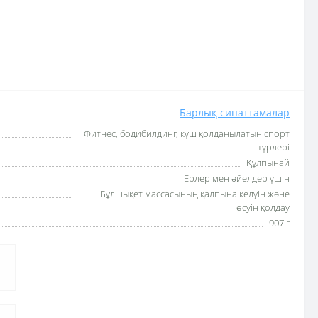
Барлық сипаттамалар
Фитнес, бодибилдинг, күш қолданылатын спорт
түрлері
Құлпынай
Ерлер мен әйелдер үшін
Бұлшықет массасының қалпына келуін және
өсуін қолдау
907 г