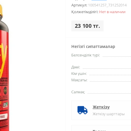
Артикул:
100541257_731252014
Қолжетімділігі:
Нет в наличии
23 100 тг.
Негізгі сипаттамалар
Белсенділік түрі:
Дәмі:
Кім үшін:
Мақсаты:
Салмақ:
Жеткізу
Жеткізу шарттары