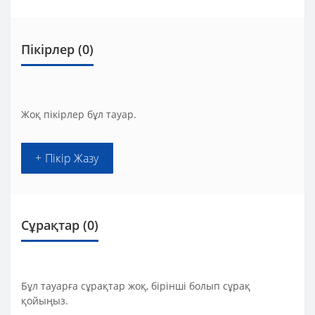
Пікірлер (0)
Жоқ пікірлер бұл тауар.
+ Пікір Жазу
Сұрақтар
(0)
Бұл тауарға сұрақтар жоқ, бірінші болып сұрақ
қойыңыз.