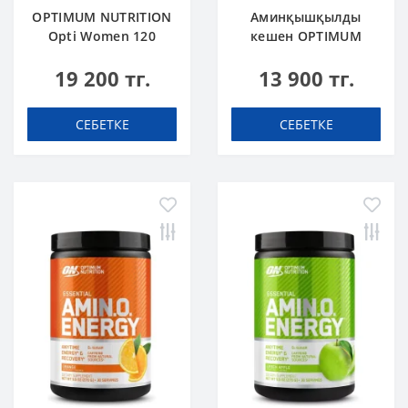
OPTIMUM NUTRITION
Аминқышқылды
Opti Women 120
кешен OPTIMUM
caps
NUTRITION Amino
19 200 тг.
13 900 тг.
Energy 270 g Blue
Raspberry Таңқұрай
СЕБЕТКЕ
СЕБЕТКЕ