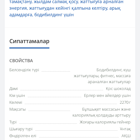
тамақтану
,
жылдам салмақ қосу
,
жаттығуға арналған
энергия
,
жаттығудан кейінгі қалпына келтіру
,
арық
адамдарға
,
бодибилдинг үшін
Сипаттамалар
СВОЙСТВА
Белсенділік түрі
Бодибилдинг, күш
жаттығулары, фитнес, массаға
араналған жаттығулар
Дәмі
Қос шоколад
Кім үшін
Ерлер мен әйелдер үшін
Көлемі
2270 г
Мақсаты
Бұлшықет массасын және
калориялық қолдауды арттыру
Түрі
Жоғары калориялы гейнер
Шығару түрі
Ұнтақ
Өндірілген елі
АҚШ