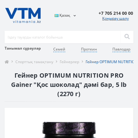
+7 705 214 00 00
Қазақ
Қоңырау шалу
Танымал сұраулар
Семей
Протеин
Павлодар
Спорттық тамақтану
Гейнерлер
Гейнер OPTIMUM NUTRITION P
Гейнер OPTIMUM NUTRITION PRO
Gainer "Қос шоколад" дәмі бар, 5 lb
(2270 г)