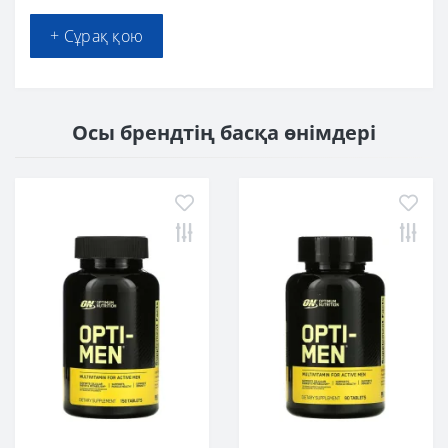
+ Сұрақ қою
Осы брендтің басқа өнімдері