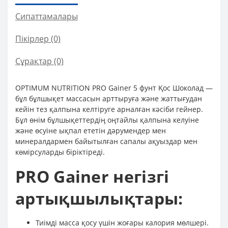
Сипаттамалары
Пікірлер (0)
Сұрақтар
(0)
OPTIMUM NUTRITION PRO Gainer 5 фунт Қос Шоколад —
бұл бұлшықет массасын арттыруға және жаттығудан
кейін тез қалпына келтіруге арналған кәсіби гейнер.
Бұл өнім бұлшықеттердің оңтайлы қалпына келуіне
және өсуіне ықпал ететін дәрумендер мен
минералдармен байытылған сапалы ақуыздар мен
көмірсуларды біріктіреді.
PRO Gainer негізгі
артықшылықтары:
Тиімді масса қосу үшін жоғары калория мөлшері.