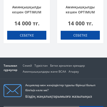
Аминқышқылды
Аминқышқылды
кешен OPTIMUM
кешен OPTIMUM
NUTRITION Amino
NUTRITION Amino
14 000 тг.
14 000 тг.
Energy 270 g Orange
Energy 270 g Алма
Апельсин
СЕБЕТКЕ
СЕБЕТКЕ
Танымал
Семей
Түркістан
Бетке арналған кремдер
сұраулар
Аминқышқылдары және BCAA
Атырау
Акциялар мен жеңілдіктер туралы бірінші болып
білгіңіз келе ме?
Біздің жаңалықтарымызға жазылыңыз