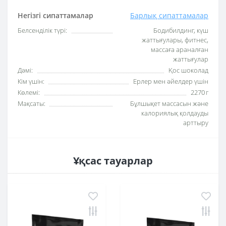
Негізгі сипаттамалар
Барлық сипаттамалар
Белсенділік түрі:
Бодибилдинг, күш
жаттығулары, фитнес,
массаға араналған
жаттығулар
Дәмі:
Қос шоколад
Кім үшін:
Ерлер мен әйелдер үшін
Көлемі:
2270 г
Мақсаты:
Бұлшықет массасын және
калориялық қолдауды
арттыру
Ұқсас тауарлар