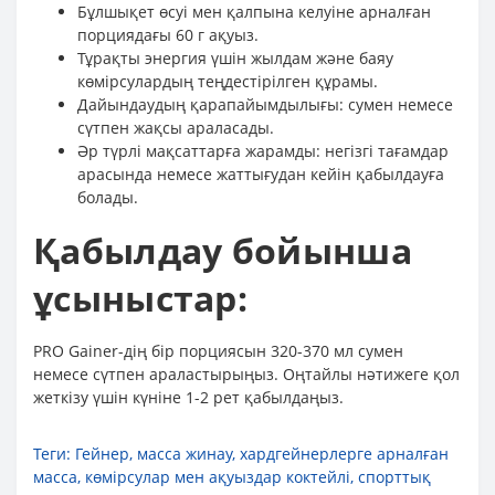
Бұлшықет өсуі мен қалпына келуіне арналған
порциядағы 60 г ақуыз.
Тұрақты энергия үшін жылдам және баяу
көмірсулардың теңдестірілген құрамы.
Дайындаудың қарапайымдылығы: сумен немесе
сүтпен жақсы араласады.
Әр түрлі мақсаттарға жарамды: негізгі тағамдар
арасында немесе жаттығудан кейін қабылдауға
болады.
Қабылдау бойынша
ұсыныстар:
PRO Gainer-дің бір порциясын 320-370 мл сумен
немесе сүтпен араластырыңыз. Оңтайлы нәтижеге қол
жеткізу үшін күніне 1-2 рет қабылдаңыз.
Теги:
Гейнер
,
масса жинау
,
хардгейнерлерге арналған
масса
,
көмірсулар мен ақуыздар коктейлі
,
спорттық