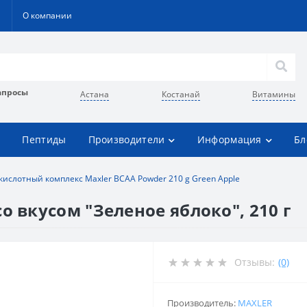
О компании
апросы
Астана
Костанай
Витамины
Пептиды
Производители
Информация
Бл
ислотный комплекс Maxler BCAA Powder 210 g Green Apple
о вкусом "Зеленое яблоко", 210 г
Отзывы:
(0)
Производитель:
MAXLER