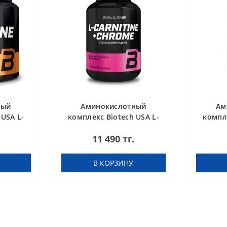
ный
Аминокислотный
Ам
 USA L-
комплекс Biotech USA L-
компле
ed 300 g
Carnitine + Chrome 60
Car
11 490 тг.
таблеток
concent
В КОРЗИНУ