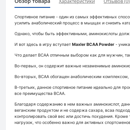
Обзор товара
Характеристики
Отзывов (0)
Спортивное питание - один из самых эффективных спос
усилить анаболический процесс в мышцах и снизить кат
Однако, чтобы быть эффективными, аминокислоты должн
И вот здесь в игру вступает
Maxler BCAA Powder
- уника
Что делает BCAA отличным выбором как для мужчин, та
Во-первых, он содержит важные незаменимые аминокисл
Во-вторых, BCAA обогащен анаболическим комплексом,
В-третьих, данное спортивное питание идеально для про
все преимущества BCAA.
Благодаря содержанию в нем важных аминокислот, данн
веганским продуктом и не содержа сахара, всаа подход
контролировать свой вес или достичь похудения. Кроме
нагрузок, что особенно важно для активных спортсменов