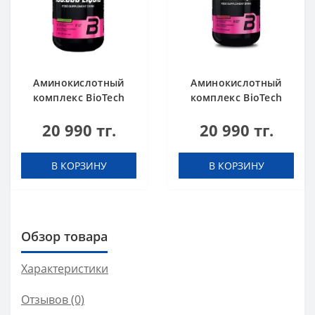
Аминокислотный
Аминокислотный
комплекс BioTech
комплекс BioTech
USA L-Carnitine
USA L-Carnitine
20 990 тг.
20 990 тг.
100.000 Apple 500 мл
100.000 Cherry 500
мл
В КОРЗИНУ
В КОРЗИНУ
Обзор товара
Характеристики
Отзывов (0)