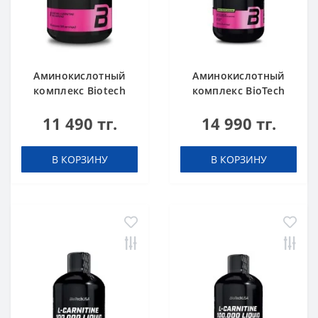
Аминокислотный
Аминокислотный
комплекс Biotech
комплекс BioTech
USA L-Carnitine +
USA L-Carnitine +
11 490 тг.
14 990 тг.
Chrome 60 таблеток
Chrome concentrate
Orange 500 мл
В КОРЗИНУ
В КОРЗИНУ