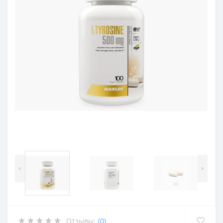
<
>
Отзывы:
(0)