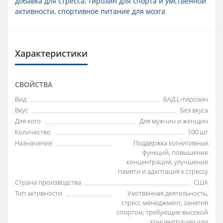
добавка для стресса
,
тирозин для спорта и умственной
активности
,
спортивное питание для мозга
Характеристики
СВОЙСТВА
Вид
БАД L‑тирозин
Вкус
Без вкуса
Для кого
Для мужчин и женщин
Количество
100 шт
Назначение
Поддержка когнитивных
функций, повышение
концентрации, улучшение
памяти и адаптация к стрессу
Страна производства
США
Тип активности
Умственная деятельность,
стресс-менеджмент, занятия
спортом, требующие высокой
концентрации или