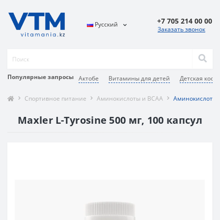
+7 705 214 00 00
Русский
Заказать звонок
Популярные запросы
Актобе
Витамины для детей
Детская косм
Спортивное питание
Аминокислоты и BCAA
Аминокислотный
Maxler L-Tyrosine 500 мг, 100 капсул