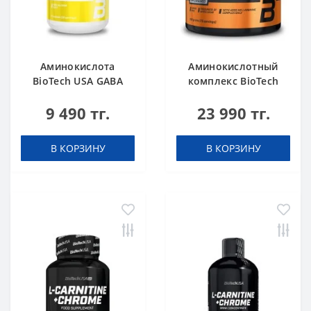
Аминокислота
Аминокислотный
BioTech USA GABA
комплекс BioTech
нейтральный 60
USA L-Arginine
9 490 тг.
23 990 тг.
капсул
unflavoured 300 g
В КОРЗИНУ
В КОРЗИНУ