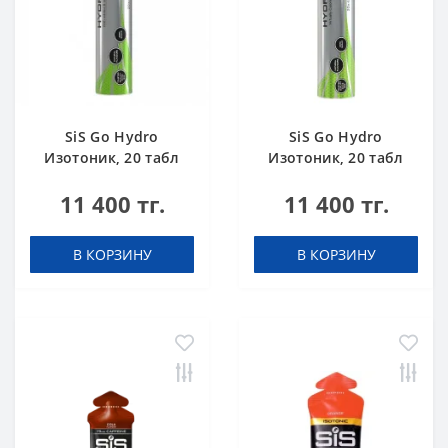
SiS Go Hydro
SiS Go Hydro
Изотоник, 20 табл
Изотоник, 20 табл
(туба) Клубника-
(туба) Лимон
11 400 тг.
11 400 тг.
Лайм
В КОРЗИНУ
В КОРЗИНУ