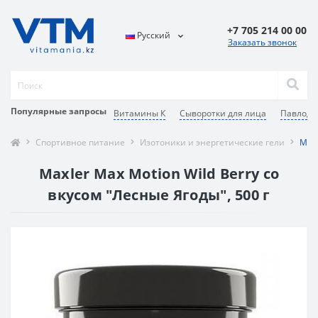
+7 705 214 00 00
Русский
Заказать звонок
Популярные запросы
Витамины К
Сыворотки для лица
Павлода
Спортивное питание
Изотоники и энергетические гели
Maxl
Maxler Max Motion Wild Berry со
вкусом "Лесные Ягоды", 500 г