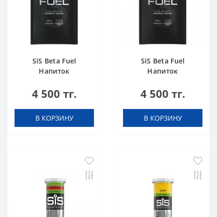
SiS Beta Fuel
SiS Beta Fuel
Напиток
Напиток
высокоуглеводный
высокоуглеводный
4 500 тг.
4 500 тг.
в порошке 82 г
в порошке 82 г
Апельсин
Клубника-Лайм
В КОРЗИНУ
В КОРЗИНУ