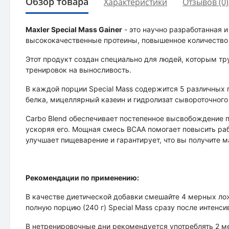
Обзор товара
Характеристики
Отзывов (0)
Maxler Special Mass Gainer
- это научно разработанная
высококачественные протеины, повышенное количество 
Этот продукт создан специально для людей, которым тр
тренировок на выносливость.
В каждой порции Special Mass содержится 5 различных п
белка, мицеллярный казеин и гидролизат сывороточного
Carbo Blend обеспечивает постепенное высвобождение 
ускоряя его. Мощная смесь BCAA помогает повысить ра
улучшает пищеварение и гарантирует, что вы получите м
Рекомендации по применению:
В качестве диетической добавки смешайте 4 мерных лож
полную порцию (240 г) Special Mass сразу после интенси
В нетренировочные дни рекомендуется употреблять 2 м