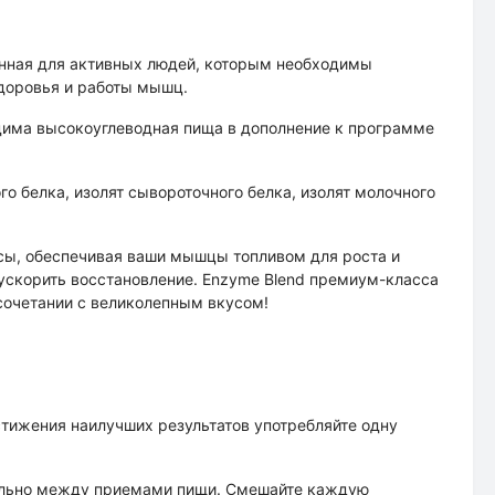
енная для активных людей, которым необходимы
доровья и работы мышц.
одима высокоуглеводная пища в дополнение к программе
о белка, изолят сывороточного белка, изолят молочного
ссы, обеспечивая ваши мышцы топливом для роста и
ускорить восстановление. Enzyme Blend премиум-класса
 сочетании с великолепным вкусом!
стижения наилучших результатов употребляйте одну
ительно между приемами пищи. Смешайте каждую