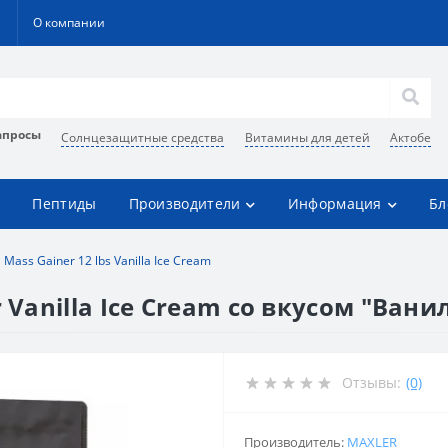
О компании
апросы
Солнцезащитные средства
Витамины для детей
Актобе
Пептиды
Производители
Информация
Бл
 Mass Gainer 12 lbs Vanilla Ice Cream
 Vanilla Ice Cream со вкусом "Ванил
Отзывы:
(0)
Производитель:
MAXLER