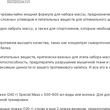
Вопросы
(0)
 и чрезвычайно мощная формула для набора массы, предназнач
сложных углеводов и питательных веществ для оптимального з
удно набрать массу, а также для спортсменов, которым необх
ротеинов высшего качества, таких как концентрат сывороточног
 белка.
питательных веществ, критически важных для этапа набора ма
ботоспособность, предотвратить разрушение мышечной ткани и 
аксимум ценности от вашего протеинового напитка. И все это в
ки (240 г) Special Mass с 500-600 мл воды или молока. Для до
вной тренировки.
ерные ложки (120 г) утром и еще 2 ложки вечером, предпочт