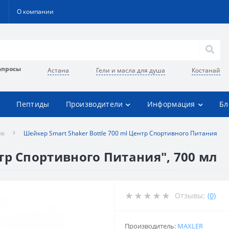
О компании
апросы
Астана
Гели и масла для душа
Костанай
Пептиды
Производители
Информация
Бл
ов
Шейкер Smart Shaker Bottle 700 ml Центр Спортивного Питания
тр Спортивного Питания", 700 мл
Отзывы:
(0)
Производитель:
MAXLER