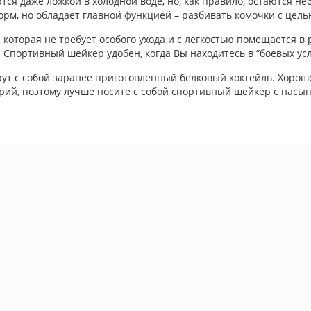
я даже ложкой в холодной воде, но, как правило, остаются н
орм, но обладает главной функцией – разбивать комочки с цел
 которая не требует особого ухода и с легкостью помещается в
й. Спортивный шейкер удобен, когда Вы находитесь в “боевых ус
ут с собой заранее приготовленный белковый коктейль. Хорошо, 
ерий, поэтому лучше носите с собой спортивный шейкер с насып