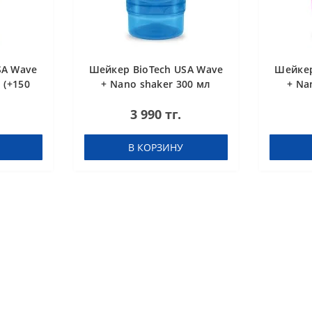
SA Wave
Шейкер BioTech USA Wave
Шейкер
 (+150
+ Nano shaker 300 мл
+ Na
й
(+150 мл) голубой
(+1
3 990 тг.
В КОРЗИНУ