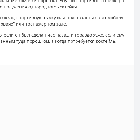
ебольшие комочки порошка. Внутри спортивного шейкера
ью получения однородного коктейля.
 рюкзак, спортивную сумку или подстаканник автомобиля
ловиях” или тренажерном зале.
если он был сделан час назад, и гораздо хуже, если ему
анным туда порошком, а когда потребуется коктейль,