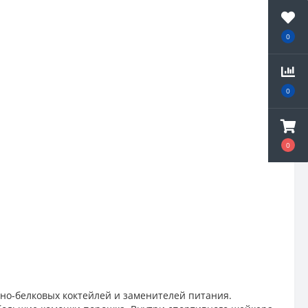
0
0
0
дно-белковых коктейлей и заменителей питания.