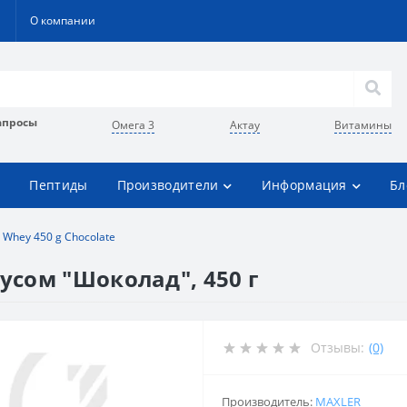
О компании
апросы
Омега 3
Актау
Витамины
Пептиды
Производители
Информация
Бл
 Whey 450 g Chocolate
кусом "Шоколад", 450 г
Отзывы:
(0)
Производитель:
MAXLER