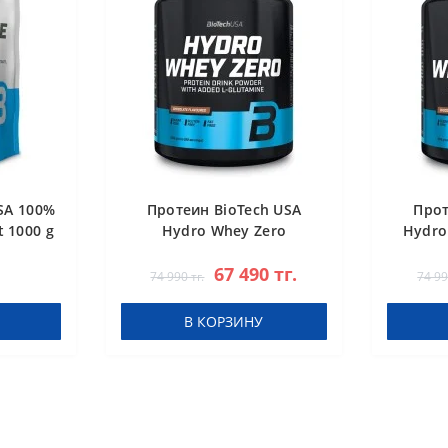
SA 100%
Протеин BioTech USA
Прот
 1000 g
Hydro Whey Zero
Hydro
chocolate 1816 g
67 490 тг.
74 990 тг.
74 99
В КОРЗИНУ