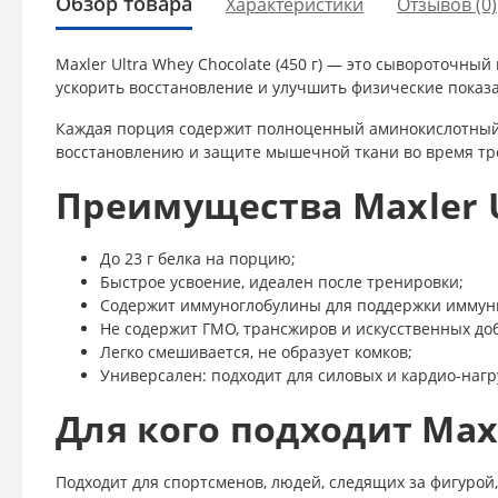
Обзор товара
Характеристики
Отзывов (0)
Maxler Ultra Whey Chocolate (450 г) — это сывороточн
ускорить восстановление и улучшить физические показ
Каждая порция содержит полноценный аминокислотный 
восстановлению и защите мышечной ткани во время тр
Преимущества Maxler U
До 23 г белка на порцию;
Быстрое усвоение, идеален после тренировки;
Содержит иммуноглобулины для поддержки иммун
Не содержит ГМО, трансжиров и искусственных доб
Легко смешивается, не образует комков;
Универсален: подходит для силовых и кардио-нагру
Для кого подходит Maxl
Подходит для спортсменов, людей, следящих за фигурой,