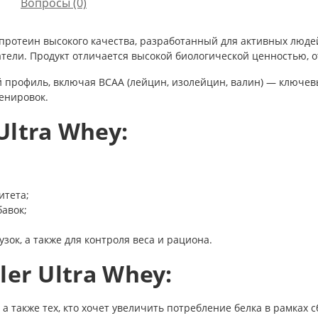
Вопросы
(0)
ый протеин высокого качества, разработанный для активных лю
атели. Продукт отличается высокой биологической ценностью,
профиль, включая BCAA (лейцин, изолейцин, валин) — ключев
енировок.
ltra Whey:
итета;
авок;
зок, а также для контроля веса и рациона.
er Ultra Whey:
 а также тех, кто хочет увеличить потребление белка в рамках