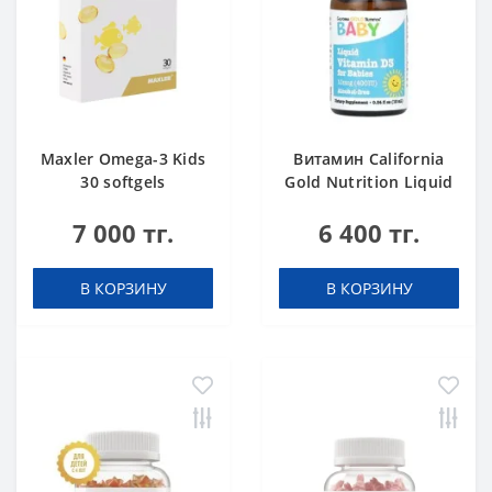
Maxler Omega-3 Kids
Витамин California
30 softgels
Gold Nutrition Liquid
Vitamin D3 for
7 000 тг.
6 400 тг.
Babies, 10 мкг 400 IU
капли 10
В КОРЗИНУ
В КОРЗИНУ