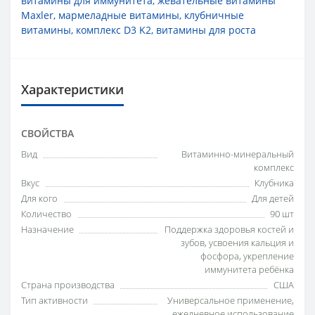
витамины для иммунитета
,
жевательные витамины
Maxler
,
мармеладные витамины
,
клубничные
витамины
,
комплекс D3 K2
,
витамины для роста
Характеристики
СВОЙСТВА
Вид
Витаминно-минеральный
комплекс
Вкус
Клубника
Для кого
Для детей
Количество
90 шт
Назначение
Поддержка здоровья костей и
зубов, усвоения кальция и
фосфора, укрепление
иммунитета ребёнка
Страна производства
США
Тип активности
Универсальное применение,
ежедневное использование