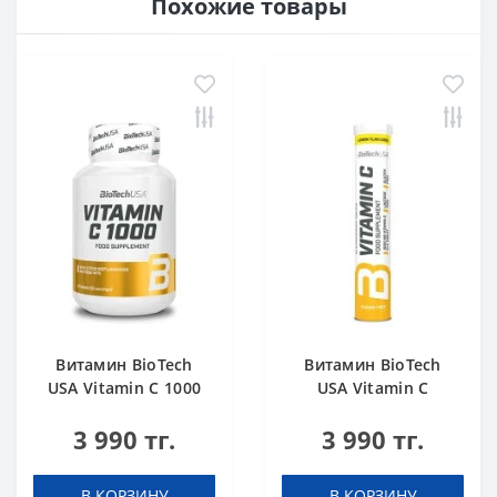
Похожие товары
Витамин BioTech
Витамин BioTech
USA Vitamin C 1000
USA Vitamin C
30 таблеток
effervescent 20
3 990 тг.
3 990 тг.
таблеток лимон
(шипучка)
В КОРЗИНУ
В КОРЗИНУ