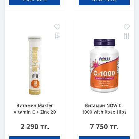
Витамин Maxler
Витамин NOW C-
Vitamin C + Zinc 20
1000 with Rose Hips
tabs
& Bioflavonoids 100
2 290 тг.
7 750 тг.
tabs