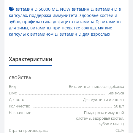
витамин D 50000 МЕ
,
NOW витамин D
,
витамин D в
капсулах
,
поддержка иммунитета
,
здоровье костей и
зубов
,
профилактика дефицита витамина D
,
витамины
для зимы
,
витамины при нехватке солнца
,
мягкие
капсулы с витамином D
,
витамин D для взрослых
Характеристики
СВОЙСТВА
Вид
Витаминная пищевая добавка
Вкус
Без вкуса
Для кого
Для мужчин и женщин
Количество
50 шт
Назначение
Поддержка иммунной
системы, здоровья костей,
зубов и мышц
Страна производства
США