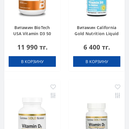
Витамин BioTech
Витамин California
USA Vitamin D3 50
Gold Nutrition Liquid
mcg 120 таблеток
Vitamin D3 for
11 990 тг.
6 400 тг.
Babies, 10 мкг 400 IU
капли 10
В КОРЗИНУ
В КОРЗИНУ