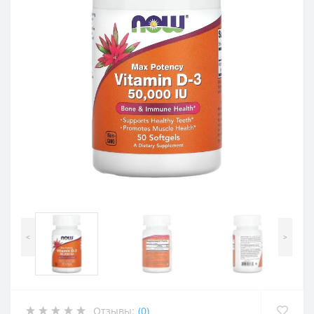
<
>
Отзывы:
(0)