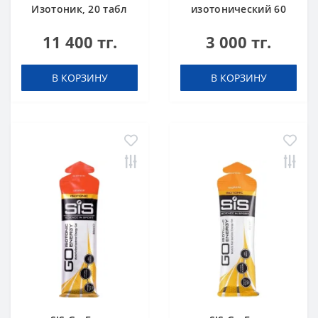
Изотоник, 20 табл
изотонический 60
(туба) Лимон
мл + кофеин 75 мг
11 400 тг.
3 000 тг.
Кола
В КОРЗИНУ
В КОРЗИНУ