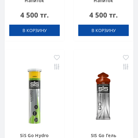
Напиток
Напиток
высокоуглеводный
высокоуглеводный
4 500 тг.
4 500 тг.
в порошке 82 г
в порошке 82 г
Апельсин
Клубника-Лайм
В КОРЗИНУ
В КОРЗИНУ
SiS Go Hydro
SIS Go Гель