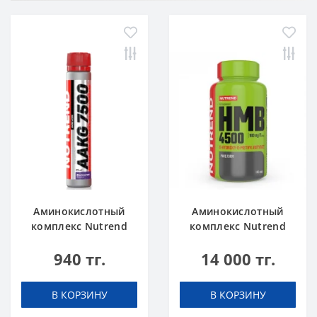
Аминокислотный
Аминокислотный
комплекс Nutrend
комплекс Nutrend
AAKG 7500
HMB 4500 100 caps
940 тг.
14 000 тг.
blackcurrant 25 ml
В КОРЗИНУ
В КОРЗИНУ