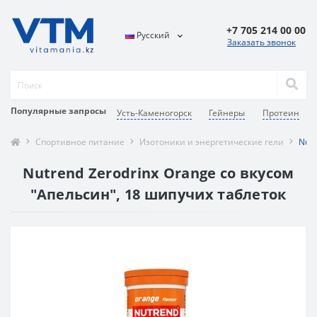
+7 705 214 00 00
Русский
Заказать звонок
Популярные запросы
Усть-Каменогорск
Гейнеры
Протеин
Спортивное питание
Изотоники и энергетические гели
Nutr
Nutrend Zerodrinx Orange со вкусом
"Апельсин", 18 шипучих таблеток