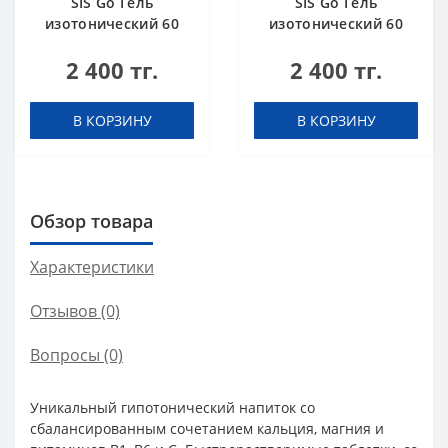
SIS Go Гель
SIS Go Гель
изотонический 60
изотонический 60
мл Апельсин
мл Тропические
2 400 тг.
2 400 тг.
фрукты
В КОРЗИНУ
В КОРЗИНУ
Обзор товара
Характеристики
Отзывов (0)
Вопросы
(0)
Уникальный гипотонический напиток со
сбалансированным сочетанием кальция, магния и