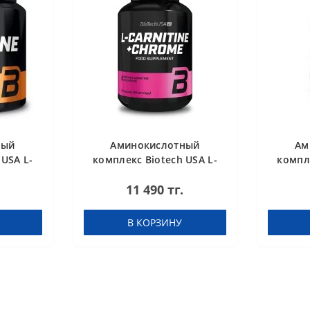
ный
Аминокислотный
Ам
 USA L-
комплекс Biotech USA L-
компле
ed 300 g
Carnitine + Chrome 60
Car
11 490 тг.
таблеток
concent
В КОРЗИНУ