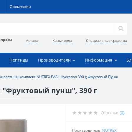
О компании
апросы
Астана
Кызылорда
Специальные средства
Пептиды
Производители
Информация
Бл
ислотный комплекс NUTREX EAA+ Hydration 390 g Фруктовый Пунш
 "Фруктовый пунш", 390 г
Отзывы:
(0)
Производитель:
NUTREX