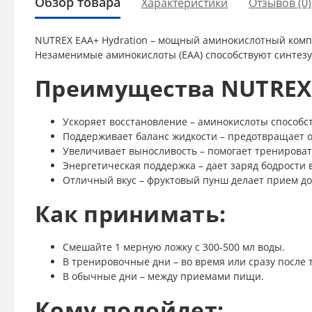
Обзор товара
Характеристики
Отзывов (0)
NUTREX EAA+ Hydration – мощный аминокислотный компл
Незаменимые аминокислоты (EAA) способствуют синтезу
Преимущества NUTREX 
Ускоряет восстановление – аминокислоты способс
Поддерживает баланс жидкости – предотвращает о
Увеличивает выносливость – помогает тренироват
Энергетическая поддержка – дает заряд бодрости 
Отличный вкус – фруктовый пунш делает прием д
Как принимать:
Смешайте 1 мерную ложку с 300-500 мл воды.
В тренировочные дни – во время или сразу после 
В обычные дни – между приемами пищи.
Кому подойдет: