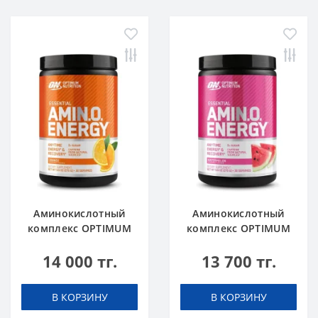
Аминокислотный
Аминокислотный
комплекс OPTIMUM
комплекс OPTIMUM
NUTRITION Amino
NUTRITION Amino
14 000 тг.
13 700 тг.
Energy 270 g Orange
Energy 270 g Арбуз
Апельсин
В КОРЗИНУ
В КОРЗИНУ