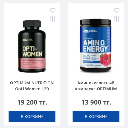
OPTIMUM NUTRITION
Аминокислотный
Opti Women 120
комплекс OPTIMUM
caps
NUTRITION Amino
19 200 тг.
13 900 тг.
Energy 270 g Blue
Raspberry Малина
В КОРЗИНУ
В КОРЗИНУ