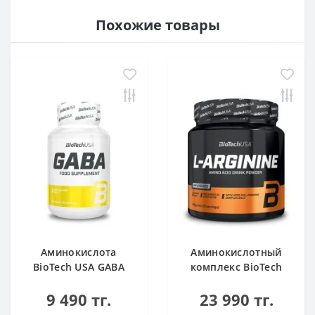
Похожие товары
Аминокислота
Аминокислотный
BioTech USA GABA
комплекс BioTech
нейтральный 60
USA L-Arginine
9 490 тг.
23 990 тг.
капсул
unflavoured 300 g