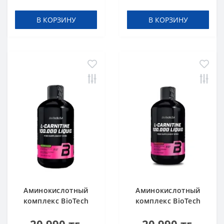
Orange 500 мл
В КОРЗИНУ
В КОРЗИНУ
Аминокислотный
Аминокислотный
комплекс BioTech
комплекс BioTech
USA L-Carnitine
USA L-Carnitine
100.000 Apple 500 мл
100.000 Cherry 500