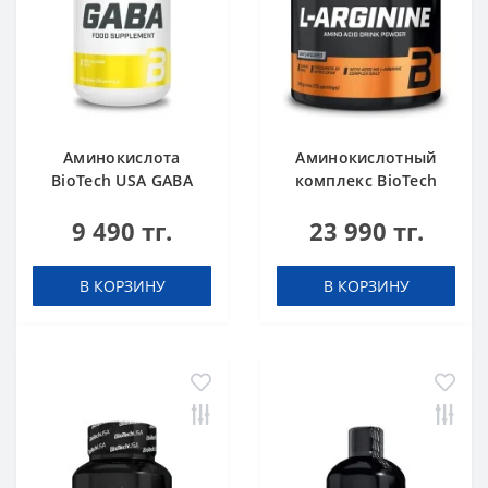
Аминокислота
Аминокислотный
BioTech USA GABA
комплекс BioTech
нейтральный 60
USA L-Arginine
9 490 тг.
23 990 тг.
капсул
unflavoured 300 g
В КОРЗИНУ
В КОРЗИНУ