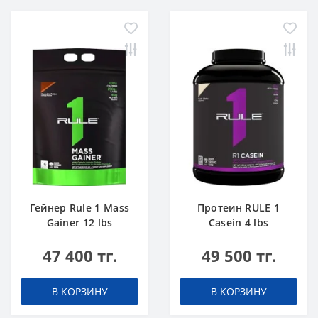
Гейнер Rule 1 Mass
Протеин RULE 1
Gainer 12 lbs
Casein 4 lbs
Шоколадный Торт
Ванильное
47 400 тг.
49 500 тг.
Мороженое
В КОРЗИНУ
В КОРЗИНУ