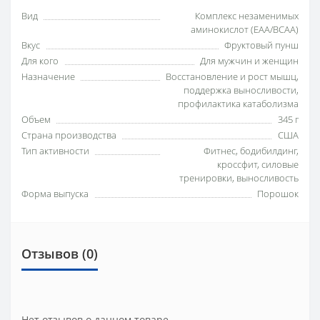
Вид
Комплекс незаменимых
аминокислот (EAA/BCAA)
Вкус
Фруктовый пунш
Для кого
Для мужчин и женщин
Назначение
Восстановление и рост мышц,
поддержка выносливости,
профилактика катаболизма
Объем
345 г
Страна производства
США
Тип активности
Фитнес, бодибилдинг,
кроссфит, силовые
тренировки, выносливость
Форма выпуска
Порошок
Отзывов (0)
Нет отзывов о данном товаре.