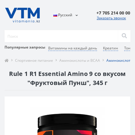
+7 705 214 00 00
Русский
Заказать звонок
Популярные запросы
Витамины на каждый день
Креатин
Тоник
Спортивное питание
Аминокислоты и BCAA
Аминокислотный
Rule 1 R1 Essential Amino 9 со вкусом
"Фруктовый Пунш", 345 г