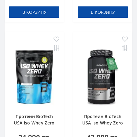
В КОРЗИНУ
В КОРЗИНУ
Протеин BioTech
Протеин BioTech
USA Iso Whey Zero
USA Iso Whey Zero
black biscuit (Oreo)
Black chocolate 908 g
454 g