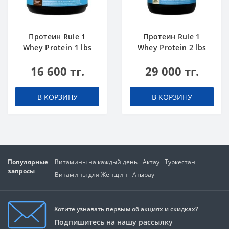
Протеин Rule 1
Протеин Rule 1
Whey Protein 1 lbs
Whey Protein 2 lbs
Шоколадный Торт
Ванильное
16 600 тг.
29 000 тг.
Мороженое
В КОРЗИНУ
В КОРЗИНУ
Популярные
Витамины на каждый день
Актау
Туркестан
запросы
Витамины для Женщин
Атырау
Хотите узнавать первым об акциях и скидках?
Подпишитесь на нашу рассылку