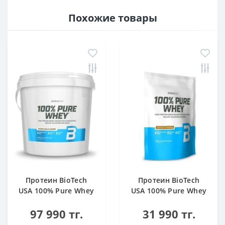
Похожие товары
Протеин BioTech
Протеин BioTech
USA 100% Pure Whey
USA 100% Pure Whey
bourbon vanilla 4000
hazelnut 1000 g
97 990 тг.
31 990 тг.
g