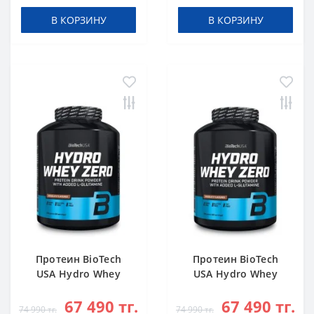
В КОРЗИНУ
В КОРЗИНУ
Протеин BioTech
Протеин BioTech
USA Hydro Whey
USA Hydro Whey
Zero chocolate 1816
Zero vanilla 1816 g
67 490 тг.
67 490 тг.
g
74 990 тг.
74 990 тг.