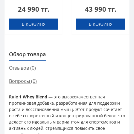
black biscuit (Oreo)
Black chocolate 908 g
24 990 тг.
43 990 тг.
454 g
В КОРЗИНУ
В КОРЗИНУ
Обзор товара
Отзывов (0)
Вопросы
(0)
Rule 1 Whey Blend
— это высококачественная
протеиновая добавка, разработанная для поддержки
роста и восстановления мышц. Этот продукт сочетает
в себе сывороточный и концентрированный белок, что
делает его идеальным вариантом для спортсменов и
активных людей, стремящихся повысить свое