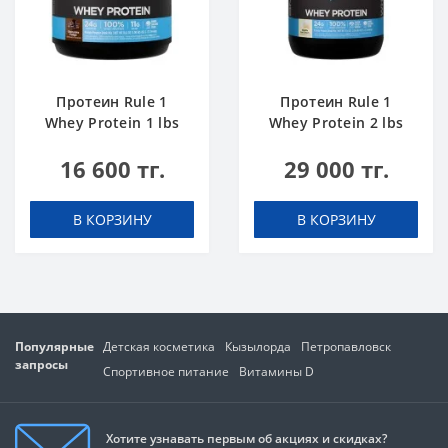
Протеин Rule 1
Протеин Rule 1
Whey Protein 1 lbs
Whey Protein 2 lbs
Шоколадный Торт
Ванильное
16 600 тг.
29 000 тг.
Мороженое
В КОРЗИНУ
В КОРЗИНУ
Популярные
Детская косметика
Кызылорда
Петропавловск
запросы
Спортивное питание
Витамины D
Хотите узнавать первым об акциях и скидках?