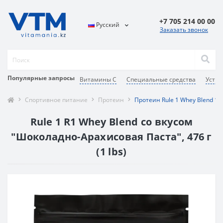
+7 705 214 00 00
Русский
Заказать звонок
Популярные запросы
Витамины C
Специальные средства
Усть-
Спортивное питание
Протеин
Протеин Rule 1 Whey Blend 1 
Rule 1 R1 Whey Blend со вкусом
"Шоколадно-Арахисовая Паста", 476 г
(1 lbs)