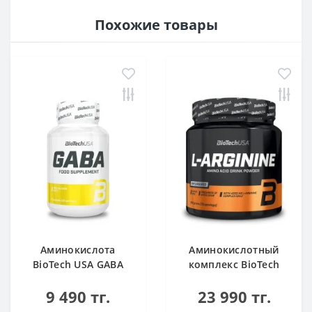
Похожие товары
Аминокислота
Аминокислотный
BioTech USA GABA
комплекс BioTech
нейтральный 60
USA L-Arginine
9 490 тг.
23 990 тг.
капсул
unflavoured 300 g