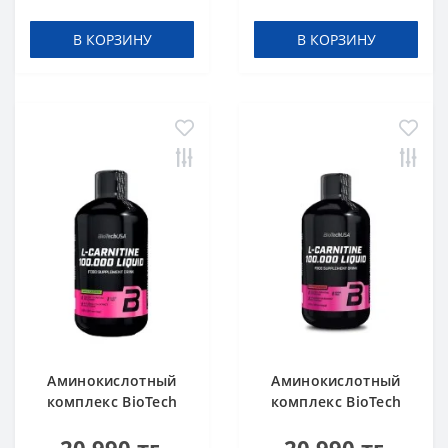
Orange 500 мл
В КОРЗИНУ
В КОРЗИНУ
Аминокислотный
Аминокислотный
комплекс BioTech
комплекс BioTech
USA L-Carnitine
USA L-Carnitine
100.000 Apple 500 мл
100.000 Cherry 500