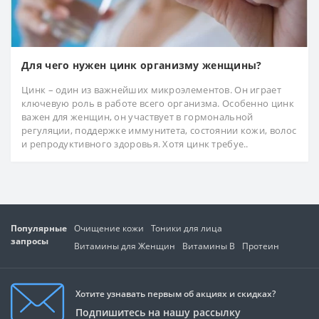
Для чего нужен цинк организму женщины?
Цинк – один из важнейших микроэлементов. Он играет
ключевую роль в работе всего организма. Особенно цинк
важен для женщин, он участвует в гормональной
регуляции, поддержке иммунитета, состоянии кожи, волос
и репродуктивного здоровья. Хотя цинк требуе..
Популярные
Очищение кожи
Тоники для лица
запросы
Витамины для Женщин
Витамины В
Протеин
Хотите узнавать первым об акциях и скидках?
Подпишитесь на нашу рассылку