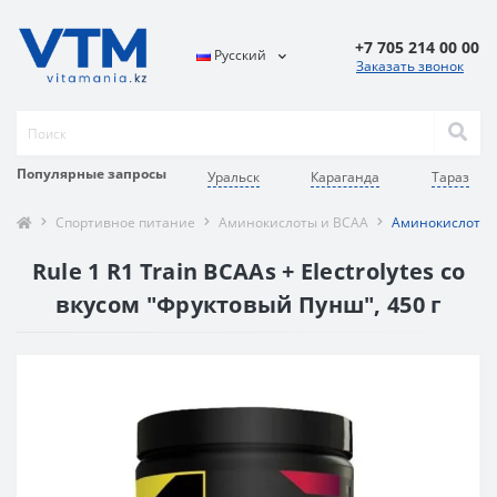
+7 705 214 00 00
Русский
Заказать звонок
Популярные запросы
Уральск
Караганда
Тараз
Спортивное питание
Аминокислоты и BCAA
Аминокислотный 
Rule 1 R1 Train BCAAs + Electrolytes со
вкусом "Фруктовый Пунш", 450 г