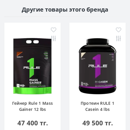
Другие товары этого бренда
Гейнер Rule 1 Mass
Протеин RULE 1
Gainer 12 lbs
Casein 4 lbs
Шоколадный Торт
Ванильное
47 400 тг.
49 500 тг.
Мороженое