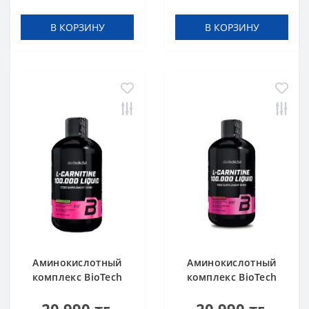
Orange 500 мл
В КОРЗИНУ
В КОРЗИНУ
Аминокислотный
Аминокислотный
комплекс BioTech
комплекс BioTech
USA L-Carnitine
USA L-Carnitine
100.000 Apple 500 мл
100.000 Cherry 500