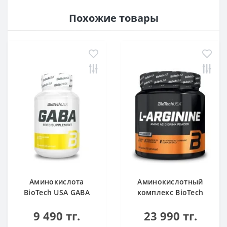
Похожие товары
Аминокислота
Аминокислотный
BioTech USA GABA
комплекс BioTech
нейтральный 60
USA L-Arginine
9 490 тг.
23 990 тг.
капсул
unflavoured 300 g