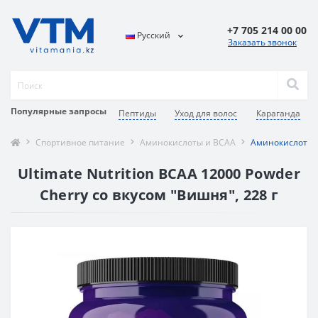
+7 705 214 00 00
Русский
Заказать звонок
Популярные запросы
Пептиды
Уход для волос
Караганда
Спортивное питание
Аминокислоты и BCAA
Аминокислотный
Ultimate Nutrition BCAA 12000 Powder
Cherry со вкусом "Вишня", 228 г