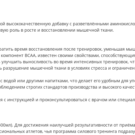
бой высококачественную добавку с разветвлёнными аминокислот
ую роль в росте и восстановлении мышечной ткани.
ратить время восстановления после тренировок, уменьшая мыш
 компонент BCAA, известен своими свойствами, способствующи
улучшить выносливость во время интенсивных тренировок, что
ь разрушение мышечной ткани в условиях стресса и ограниченн
с водой или другими напитками, что делает его удобным для уп
 соблюдением строгих стандартов производства и высокого каче
 с инструкцией и проконсультироваться с врачом или специа
-300мл). Для достижения наилучшей результативности от приё
иональных атлетов, чья программа силового тренинга подразу