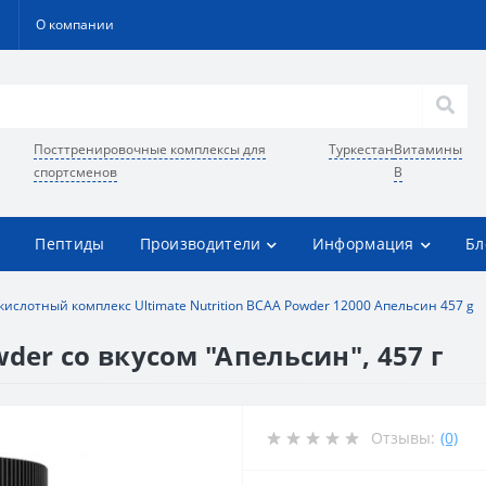
О компании
Посттренировочные комплексы для
Туркестан
Витамины
спортсменов
В
Пептиды
Производители
Информация
Бл
ислотный комплекс Ultimate Nutrition BCAA Powder 12000 Апельсин 457 g
wder со вкусом "Апельсин", 457 г
Отзывы:
(0)