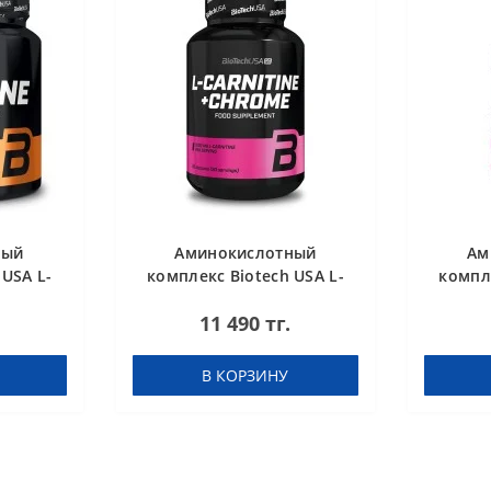
ный
Аминокислотный
Ам
 USA L-
комплекс Biotech USA L-
компле
ed 300 g
Carnitine + Chrome 60
Car
11 490 тг.
таблеток
concent
В КОРЗИНУ