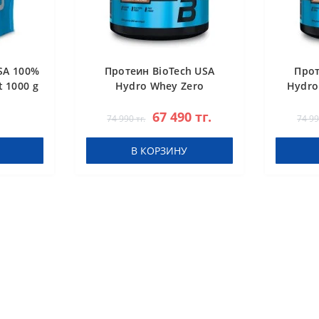
SA 100%
Протеин BioTech USA
Прот
 1000 g
Hydro Whey Zero
Hydro
chocolate 1816 g
67 490 тг.
74 990 тг.
74 99
В КОРЗИНУ