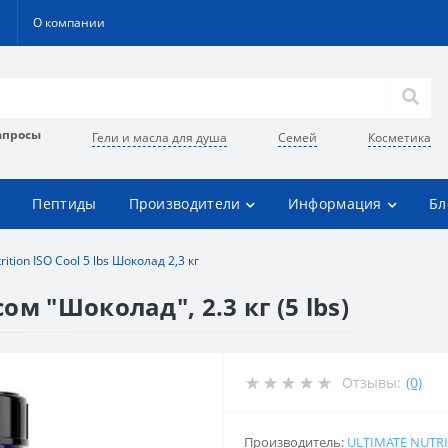
О компании
апросы
Гели и масла для душа
Семей
Косметика
Пептиды
Производители
Информация
Бл
ition ISO Cool 5 lbs Шоколад 2,3 кг
сом "Шоколад", 2.3 кг (5 lbs)
Отзывы:
(0)
Производитель:
ULTIMATE NUTR