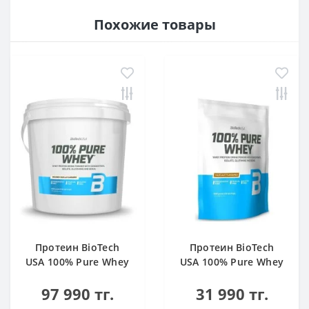
Похожие товары
Протеин BioTech
Протеин BioTech
USA 100% Pure Whey
USA 100% Pure Whey
bourbon vanilla 4000
hazelnut 1000 g
97 990 тг.
31 990 тг.
g