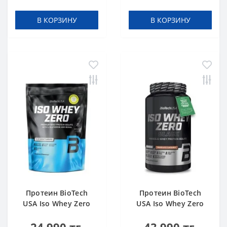
В КОРЗИНУ
В КОРЗИНУ
Протеин BioTech
Протеин BioTech
USA Iso Whey Zero
USA Iso Whey Zero
black biscuit (Oreo)
Black chocolate 908 g
454 g