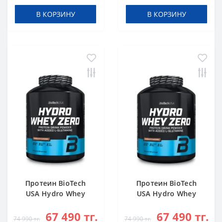
В КОРЗИНУ
В КОРЗИНУ
Протеин BioTech
Протеин BioTech
USA Hydro Whey
USA Hydro Whey
Zero chocolate 1816
Zero vanilla 1816 g
67 490 тг.
67 490 тг.
g
74 990 тг.
74 990 тг.