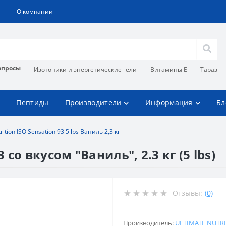
О компании
апросы
Изотоники и энергетические гели
Витамины Е
Тараз
Пептиды
Производители
Информация
Бл
ition ISO Sensation 93 5 lbs Ваниль 2,3 кг
 со вкусом "Ваниль", 2.3 кг (5 lbs)
Отзывы:
(0)
Производитель:
ULTIMATE NUTR