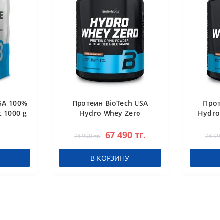
SA 100%
Протеин BioTech USA
Прот
 1000 g
Hydro Whey Zero
Hydro
chocolate 1816 g
67 490 тг.
74 990 тг.
74 99
В КОРЗИНУ