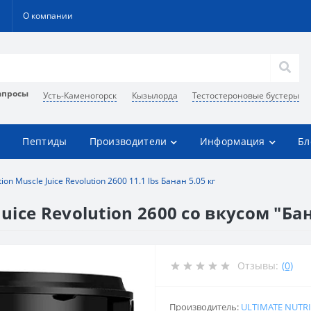
О компании
апросы
Усть-Каменогорск
Кызылорда
Тестостероновые бустеры
Пептиды
Производители
Информация
Бл
ion Muscle Juice Revolution 2600 11.1 lbs Банан 5.05 кг
uice Revolution 2600 со вкусом "Банан
Отзывы:
(0)
Производитель:
ULTIMATE NUTR