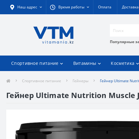
Наш адрес
Время работы
Оплата
Доставка
Популярные з
Спортивное питание
Витамины
Косметика
Спортивное питание
Гейнеры
Гейнер Ultimate Nutrit
Гейнер Ultimate Nutrition Muscle J