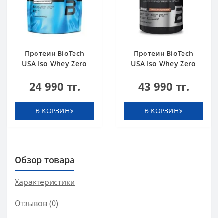
Протеин BioTech
Протеин BioTech
USA Iso Whey Zero
USA Iso Whey Zero
black biscuit (Oreo)
Black chocolate 908 g
24 990 тг.
43 990 тг.
454 g
В КОРЗИНУ
В КОРЗИНУ
Обзор товара
Характеристики
Отзывов (0)