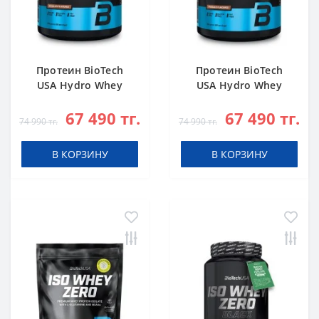
Протеин BioTech
Протеин BioTech
USA Hydro Whey
USA Hydro Whey
Zero chocolate 1816
Zero vanilla 1816 g
67 490 тг.
67 490 тг.
g
74 990 тг.
74 990 тг.
В КОРЗИНУ
В КОРЗИНУ