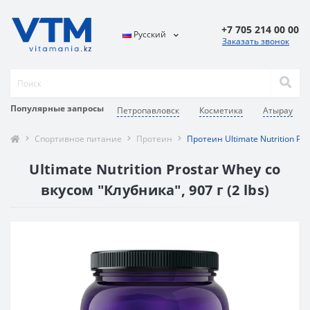
+7 705 214 00 00
Русский
Заказать звонок
Популярные запросы
Петропавловск
Косметика
Атырау
Спортивное питание
Протеин
Протеин Ultimate Nutrition Pr
Ultimate Nutrition Prostar Whey со
вкусом "Клубника", 907 г (2 lbs)