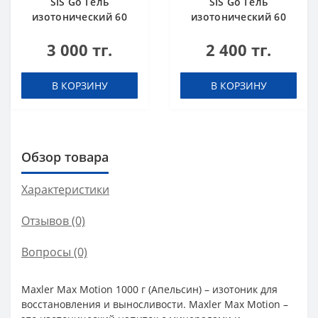
SIS Go Гель
SIS Go Гель
изотонический 60
изотонический 60
мл + кофеин 75 мг
мл Апельсин
3 000 тг.
2 400 тг.
Кола
В КОРЗИНУ
В КОРЗИНУ
Обзор товара
Характеристики
Отзывов (0)
Вопросы
(0)
Maxler Max Motion 1000 г (Апельсин) – изотоник для
восстановления и выносливости. Maxler Max Motion –