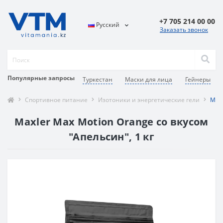
+7 705 214 00 00
Русский
Заказать звонок
Популярные запросы
Туркестан
Маски для лица
Гейнеры
Спортивное питание
Изотоники и энергетические гели
Maxl
Maxler Max Motion Orange со вкусом
"Апельсин", 1 кг