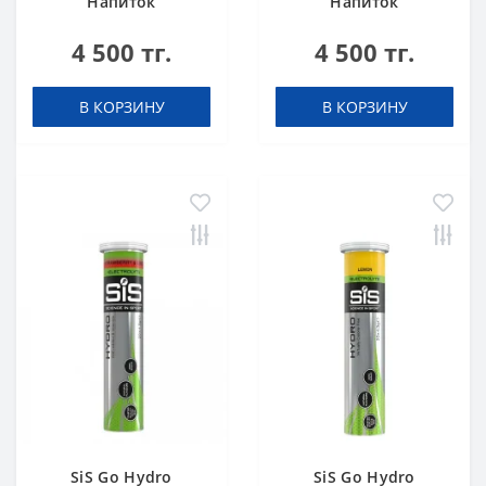
Напиток
Напиток
высокоуглеводный
высокоуглеводный
4 500 тг.
4 500 тг.
в порошке 82 г
в порошке 82 г
Апельсин
Клубника-Лайм
В КОРЗИНУ
В КОРЗИНУ
SiS Go Hydro
SiS Go Hydro