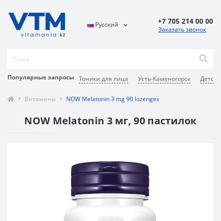
+7 705 214 00 00
Русский
Заказать звонок
Популярные запросы
Тоники для лица
Усть-Каменогорск
Детска
Витамины
NOW Melatonin 3 mg 90 lozenges
NOW Melatonin 3 мг, 90 пастилок