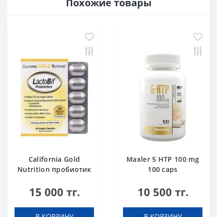
Похожие товары
California Gold
Maxler 5 HTP 100 mg
Nutrition пробиотик
100 caps
LactoBif 30 млрд
15 000 тг.
10 500 тг.
КОЕ 60 капсул
В КОРЗИНУ
В КОРЗИНУ