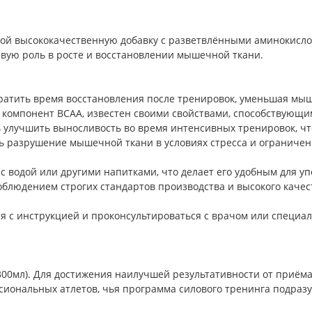
бой высококачественную добавку с разветвлёнными аминокислот
ую роль в росте и восстановлении мышечной ткани.
ратить время восстановления после тренировок, уменьшая мыш
 компонент BCAA, известен своими свойствами, способствующи
улучшить выносливость во время интенсивных тренировок, что
ь разрушение мышечной ткани в условиях стресса и ограниченн
с водой или другими напитками, что делает его удобным для уп
 соблюдением строгих стандартов производства и высокого каче
 с инструкцией и проконсультироваться с врачом или специа
-300мл). Для достижения наилучшей результативности от приё
иональных атлетов, чья программа силового тренинга подразу