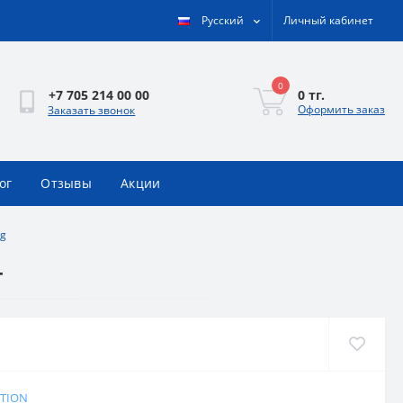
Русский
Личный кабинет
0
0 тг.
+7 705 214 00 00
Оформить заказ
Заказать звонок
ог
Отзывы
Акции
 g
г
ITION