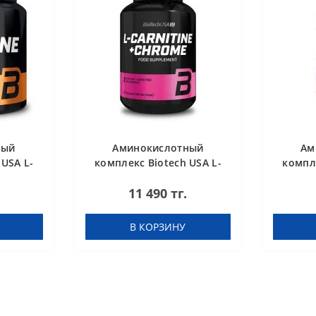
ный
Аминокислотный
Ам
 USA L-
комплекс Biotech USA L-
компле
ed 300 g
Carnitine + Chrome 60
Car
11 490 тг.
таблеток
concent
В КОРЗИНУ