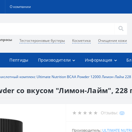
О компании
апросы
Тестостероновые бустеры
Косметика
Очищение кожи
Пептиды
Производители
Информация
Бл
ислотный комплекс Ultimate Nutrition BCAA Powder 12000 Лимон-Лайм 228
wder со вкусом "Лимон-Лайм", 228 
Отзывы:
(0)
Производитель:
ULTIMATE NUTR