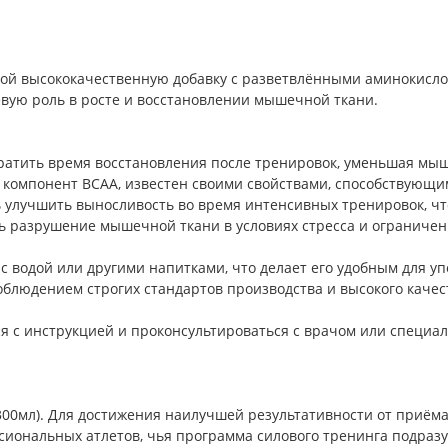
бой высококачественную добавку с разветвлёнными аминокислот
ую роль в росте и восстановлении мышечной ткани.
ратить время восстановления после тренировок, уменьшая мыш
 компонент BCAA, известен своими свойствами, способствующи
улучшить выносливость во время интенсивных тренировок, что
ь разрушение мышечной ткани в условиях стресса и ограниченн
с водой или другими напитками, что делает его удобным для уп
 соблюдением строгих стандартов производства и высокого каче
 с инструкцией и проконсультироваться с врачом или специа
-300мл). Для достижения наилучшей результативности от приё
иональных атлетов, чья программа силового тренинга подразу