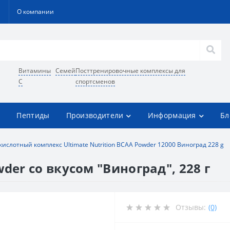
О компании
Витамины
Семей
Посттренировочные комплексы для
C
спортсменов
Пептиды
Производители
Информация
Бл
ислотный комплекс Ultimate Nutrition BCAA Powder 12000 Виноград 228 g
wder со вкусом "Виноград", 228 г
Отзывы:
(0)