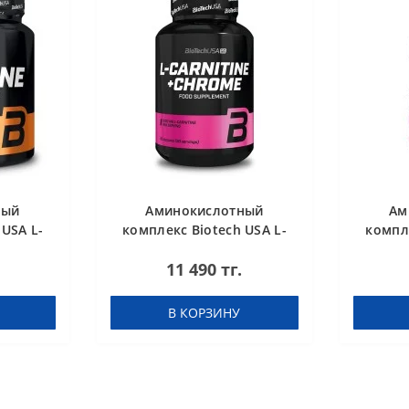
ный
Аминокислотный
Ам
 USA L-
комплекс Biotech USA L-
компле
ed 300 g
Carnitine + Chrome 60
Car
11 490 тг.
таблеток
concent
В КОРЗИНУ