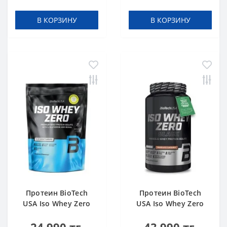
В КОРЗИНУ
В КОРЗИНУ
Протеин BioTech
Протеин BioTech
USA Iso Whey Zero
USA Iso Whey Zero
black biscuit (Oreo)
Black chocolate 908 g
454 g