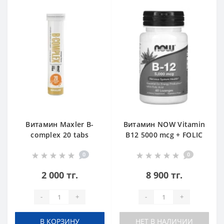
Витамин Maxler B-
Витамин NOW Vitamin
complex 20 tabs
B12 5000 mcg + FOLIC
Orange
ACID 60 пастилок
0
0
2 000 тг.
8 900 тг.
-
+
-
+
В КОРЗИНУ
НЕТ В НАЛИЧИИ