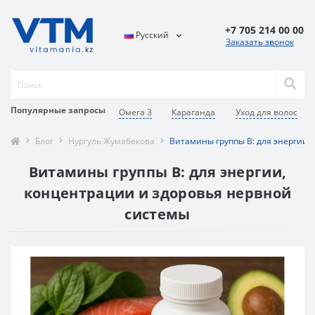
+7 705 214 00 00
Русский
Заказать звонок
Популярные запросы
Омега 3
Караганда
Уход для волос
Блог
Нургуль Жумабекова
Витамины группы B: для энергии,
Витамины группы B: для энергии,
концентрации и здоровья нервной
системы